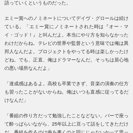
語っていくというものだった。
エミー賞へのノミネートについてデイヴ・グロールは続け
ている。「エミー賞にノミネートされた時は『オー・マ
イ・ゴッド！』と叫んだよ。本当にやり方を知らなかった
わけだからね。テレビの世界や監督という意味では俺は異
邦人なんだよ。プロジェクトをやってる時は楽しかったけ
どね。でも、正直、俺はドラマーなんだ。そっちは居心地
の悪い場所なんだよ」
「達成感はあるよ。高校も卒業できず、音楽の演奏の仕方
も習ったことがないからね。俺はいつも直感に従ってるだ
けなんだ」
「番組の作り方だって勉強したことなどない。バーで座っ
て酔っぱらいながら、25年以上に亘って話をしてきただけ
だ。番組を作るのは曲を書くのと同じじゃないかって思っ