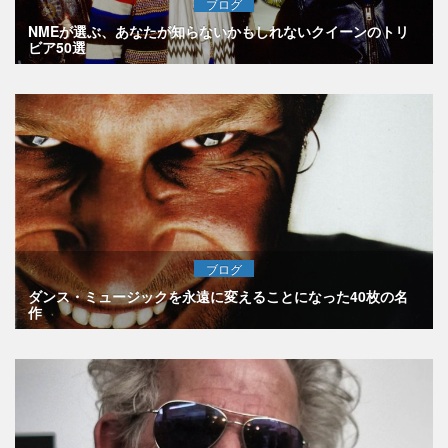
ブログ
NMEが選ぶ、あなたが知らないかもしれないクイーンのトリ
ビア50選
ブログ
ダンス・ミュージックを永遠に変えることになった40枚の名
作