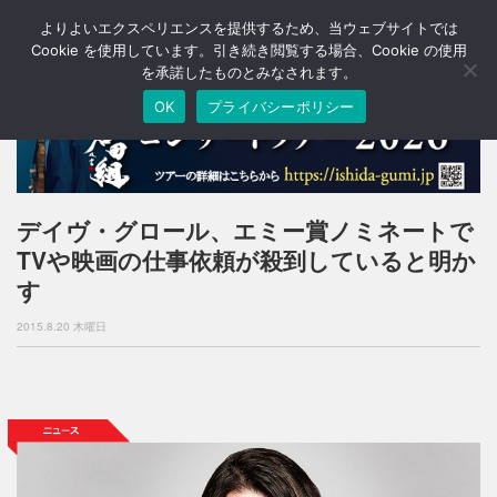
よりよいエクスペリエンスを提供するため、当ウェブサイトでは
T
o
Cookie を使用しています。引き続き閲覧する場合、Cookie の使用
g
を承諾したものとみなされます。
g
OK
プライバシーポリシー
l
e
n
a
v
i
デイヴ・グロール、エミー賞ノミネートで
g
TVや映画の仕事依頼が殺到していると明か
a
t
す
i
o
2015.8.20 木曜日
n