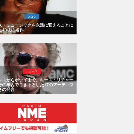
ブログ
ス・ミュージックを永遠に変えることに
た40枚の名作
ニュース
シスからボウイまで、キース・リチャー
その毒舌でこき下ろした17のアーティス
その発言