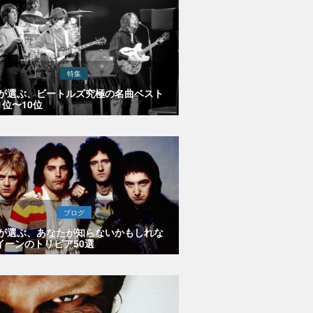
特集
Eが選ぶ、ビートルズ究極の名曲ベスト
1位〜10位
ブログ
Eが選ぶ、あなたが知らないかもしれな
イーンのトリビア50選