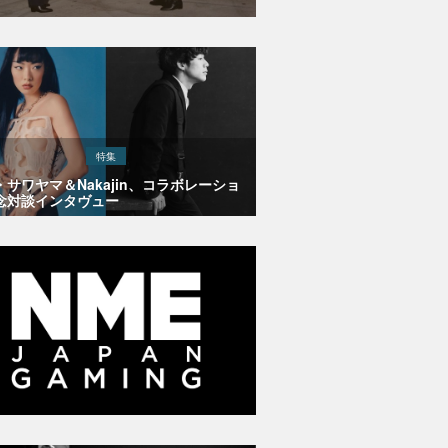
特集
・サワヤマ＆Nakajin、コラボレーショ
念対談インタヴュー