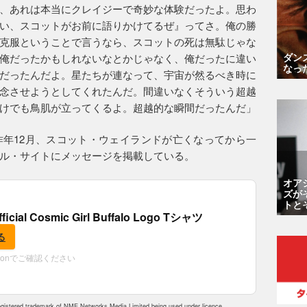
、あれは本当にクレイジーで奇妙な体験だったよ。思わ
い、スコットがお前に語りかけてるぜ』ってさ。俺の勝
克服ということで言うなら、スコットの死は無駄じゃな
ダン
俺だったかもしれないなとかじゃなく、俺だったに違い
なっ
だったんだよ。星たちが連なって、宇宙が然るべき時に
念させようとしてくれたんだ。間違いなくそういう超越
けでも鳥肌が立ってくるよ。超越的な瞬間だったんだ」
年12月、スコット・ウェイランドが亡くなってから一
ル・サイトにメッセージを掲載している。
オア
ズが
トと
fficial Cosmic Girl Buffalo Logo Tシャツ
る
zonでご確認ください
istered trademark of NME Networks Media Limited being used under licence.