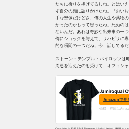
たちに祈りを捧げてるしね。とはいえ
ず自分の顔に語りかけたね。『おいお
手な想像だけどさ、俺の人生や薬物の
かったのかもって思ったね。死ぬのは
ないんだ。あれは奇妙な出来事の一つ
俺にショックを与えて、リハビリに専
的な瞬間の一つだね。今、話してるだ
ストーン・テンプル・パイロッツは昨
周忌を迎えたのを受けて、オフィシャ
Jamiroquai O
Amazonで見
価格・在庫はAma
Copyright © 2026 NME Networks Media Limited. NME is a reg