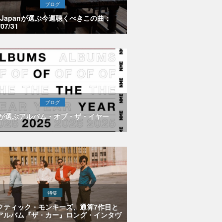
ブログ
E Japanが選ぶ今週聴くべきこの曲：
/07/31
ブログ
Eが選ぶアルバム・オブ・ザ・イヤー
特集
クティック・モンキーズ、通算7作目と
アルバム『ザ・カー』ロング・インタヴ