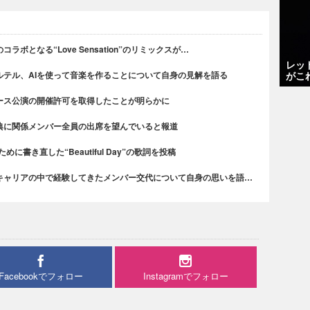
ボとなる“Love Sensation”のリミックスが…
レッ
がこ
ルテル、AIを使って音楽を作ることについて自身の見解を語る
ース公演の開催許可を取得したことが明らかに
典に関係メンバー全員の出席を望んでいると報道
書き直した“Beautiful Day”の歌詞を投稿
キャリアの中で経験してきたメンバー交代について自身の思いを語…
Facebookでフォロー
Instagramでフォロー