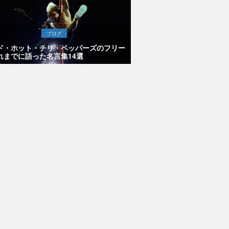
ブログ
ド・ホット・チリ・ペッパーズのフリー
れまでに語った名言集14選