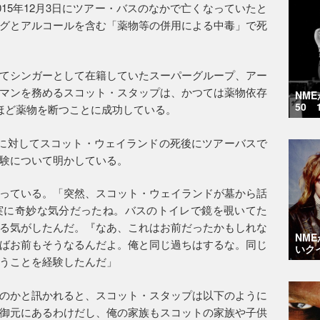
15年12月3日にツアー・バスのなかで亡くなっていたと
グとアルコールを含む「薬物等の併用による中毒」で死
てシンガーとして在籍していたスーパーグループ、アー
マンを務めるスコット・スタップは、かつては薬物依存
NM
50 
ほど薬物を断つことに成功している。
に対してスコット・ウェイランドの死後にツアーバスで
験について明かしている。
っている。「突然、スコット・ウェイランドが墓から話
実に奇妙な気分だったね。バスのトイレで鏡を覗いてた
る気がしたんだ。『なあ、これはお前だったかもしれな
NM
ばお前もそうなるんだよ。俺と同じ過ちはするな。同じ
いク
うことを経験したんだ」
のかと訊かれると、スコット・スタップは以下のように
御元にあるわけだし、俺の家族もスコットの家族や子供