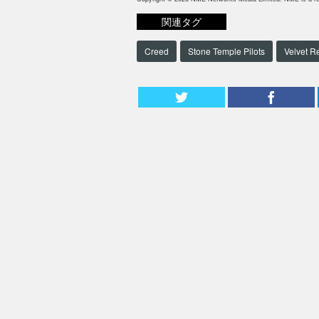
関連タグ
Creed
Stone Temple Pilots
Velvet R