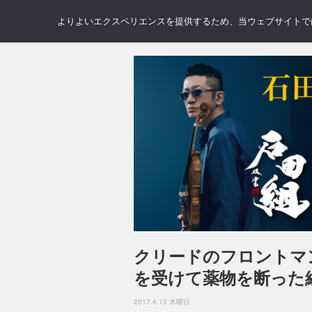
NEWS
REVIEWS
GAL
よりよいエクスペリエンスを提供するため、当ウェブサイトでは 
クリードのフロントマ
を受けて薬物を断った
2017.4.13 木曜日