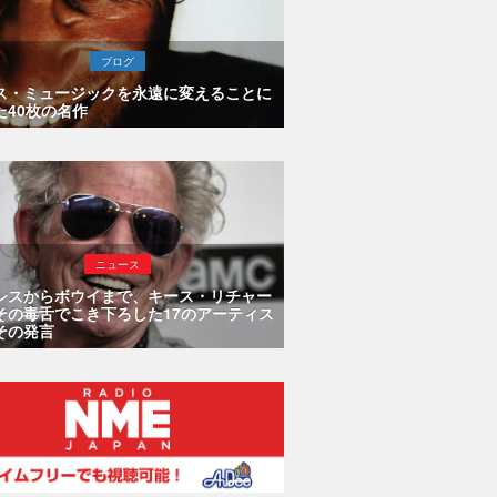
ブログ
ス・ミュージックを永遠に変えることに
た40枚の名作
ニュース
シスからボウイまで、キース・リチャー
その毒舌でこき下ろした17のアーティス
その発言