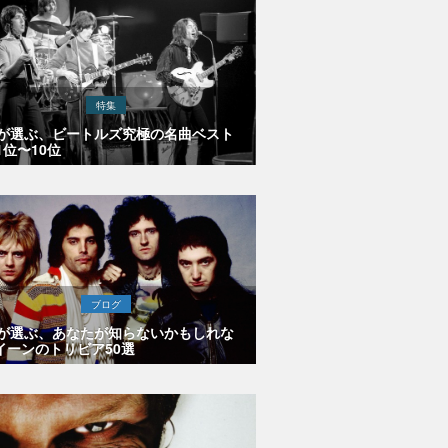
特集
Eが選ぶ、ビートルズ究極の名曲ベスト
1位〜10位
ブログ
Eが選ぶ、あなたが知らないかもしれな
イーンのトリビア50選