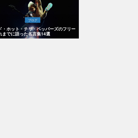
ブログ
ド・ホット・チリ・ペッパーズのフリー
れまでに語った名言集14選