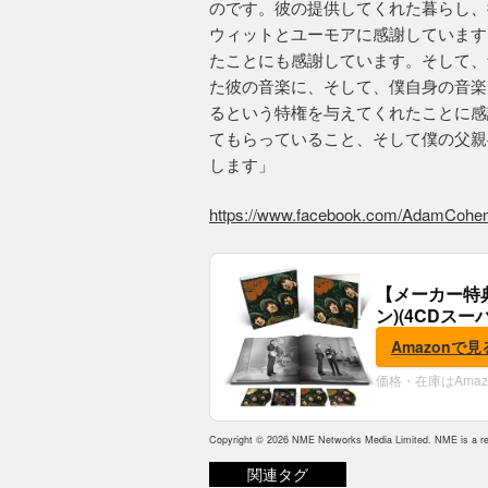
のです。彼の提供してくれた暮らし、
ウィットとユーモアに感謝しています
たことにも感謝しています。そして、
た彼の音楽に、そして、僕自身の音楽
るという特権を与えてくれたことに感
てもらっていること、そして僕の父親
します」
https://www.facebook.com/AdamCohe
【メーカー特
ン)(4CDスー
典:B2ポスター
Amazonで見
価格・在庫はAma
Copyright © 2026 NME Networks Media Limited. NME is a reg
関連タグ