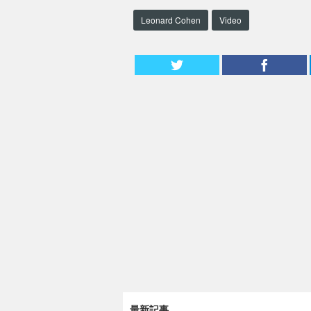
Leonard Cohen
Video
最新記事