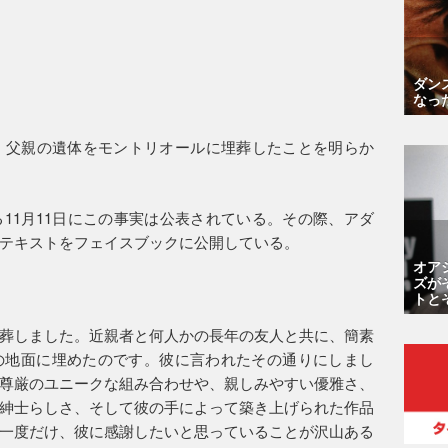
ダン
なっ
、父親の遺体をモントリオールに埋葬したことを明らか
11月11日にこの事実は公表されている。その際、アダ
テキストをフェイスブックに公開している。
オア
ズが
トと
葬しました。近親者と何人かの長年の友人と共に、簡素
の地面に埋めたのです。彼に言われたその通りにしまし
尊厳のユニークな組み合わせや、親しみやすい優雅さ、
紳士らしさ、そして彼の手によって築き上げられた作品
一度だけ、彼に感謝したいと思っていることが沢山ある