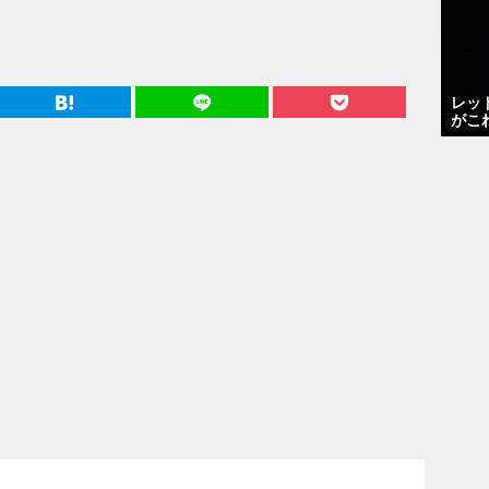
レッ
がこ