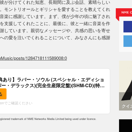
彼が分けてくれた知恵、長期間に及ぶ会話、素晴らしい
。モントリオールとギリシャを愛することを教えてくれ
音楽に感謝しています。まず、僕が少年の頃に魅了され
を支援してくれたことに、最後に、彼と一緒に音楽を作
謝しています。親切なメッセージや、共感の思いを寄せ
への愛を注いでくれることについて、みなさんにも感謝
nMusic/posts/1284718111589008:0
典あり】ラバー・ソウル (スペシャル・エディショ
パー・デラックス)(完全生産限定盤)(SHM-CD)(特
付)
る
zonでご確認ください
クイ
istered trademark of NME Networks Media Limited being used under licence.