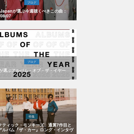
ブログ
E Japanが選ぶ今週聴くべきこの曲：
/08/07
ブログ
Eが選ぶアルバム・オブ・ザ・イヤー
特集
クティック・モンキーズ、通算7作目と
アルバム『ザ・カー』ロング・インタヴ