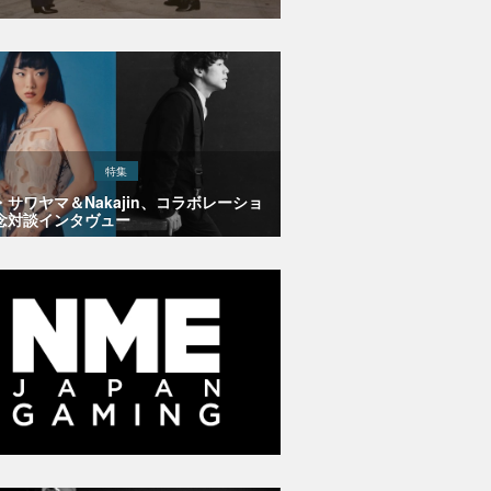
特集
・サワヤマ＆Nakajin、コラボレーショ
念対談インタヴュー