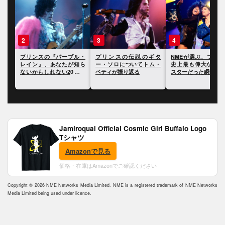
3
4
5
ル・
プリンスの伝説のギタ
NMEが選ぶ、プリンスが
プリンス、生前に遺
知ら
ー・ソロについてトム・
史上最も偉大なロック・
文書の中でケイティ
のト
ペティが振り返る
スターだった瞬間10選
ペリーやエド・シー
を批判
Jamiroquai Official Cosmic Girl Buffalo Logo
Tシャツ
Amazonで見る
価格・在庫はAmazonでご確認ください
Copyright © 2026 NME Networks Media Limited. NME is a registered trademark of NME Networks
Media Limited being used under licence.