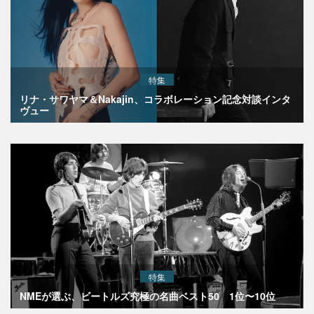
特集
リナ・サワヤマ＆Nakajin、コラボレーション記念対談インタ
ヴュー
特集
NMEが選ぶ、ビートルズ究極の名曲ベスト50 1位〜10位