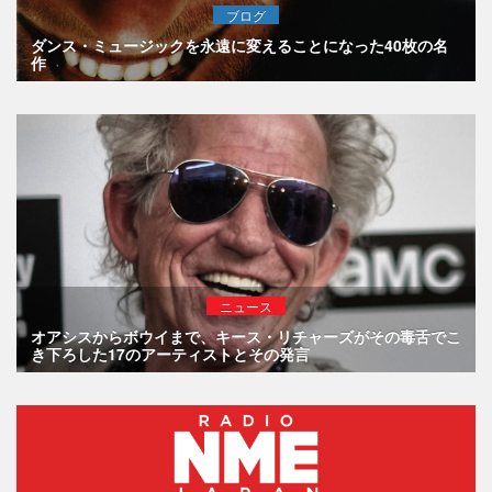
ブログ
ダンス・ミュージックを永遠に変えることになった40枚の名
作
ニュース
オアシスからボウイまで、キース・リチャーズがその毒舌でこ
き下ろした17のアーティストとその発言