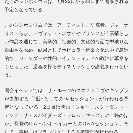
たこのシンポジウムは、1月25日から28日まで開催される
予定となっている。
このシンポジウムでは、アーティスト、研究者、ジャーナ
リストらが、デヴィッド・ボウイやプリンスが「素晴らし
い作品を通じて、美学的、社会的、文化的な面で型破りな
自由さを求め、結果としてポピュラー音楽文化の中で急進
的な、ジェンダーや性的アイデンティティの政治に革命を
もたらした」過程を探るディスカッショや講義を行うとい
う。
開会イベントでは、ザ・ルーツのクエストラヴやキンブラ
が参加する「批評としてのDJセッション」が行われる予
定となっている。2日目は映画『ジギー・スターダスト・
アンド・ザ・スパイダーズ・フロム・マーズ』の上映のほ
か、監督のD.A.ペンネベイカーとのQ＆Aセッション、そ
して、最後にはソランジュによる基調講演が行われる。