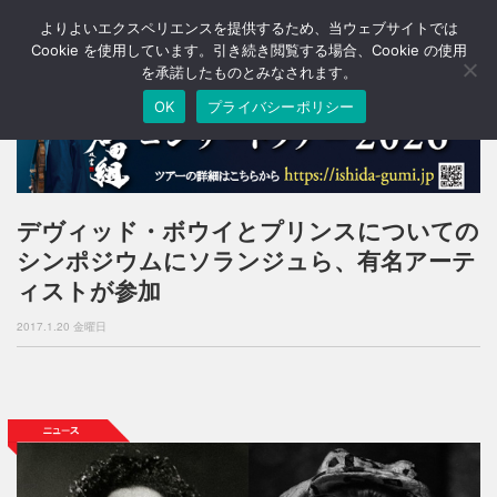
よりよいエクスペリエンスを提供するため、当ウェブサイトでは
T
o
Cookie を使用しています。引き続き閲覧する場合、Cookie の使用
g
を承諾したものとみなされます。
g
OK
プライバシーポリシー
l
e
n
a
v
i
デヴィッド・ボウイとプリンスについての
g
シンポジウムにソランジュら、有名アーテ
a
t
ィストが参加
i
o
2017.1.20 金曜日
n