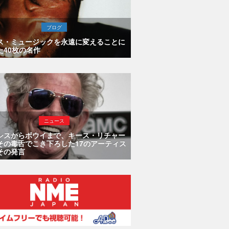
ブログ
ス・ミュージックを永遠に変えることに
た40枚の名作
ニュース
シスからボウイまで、キース・リチャー
その毒舌でこき下ろした17のアーティス
その発言