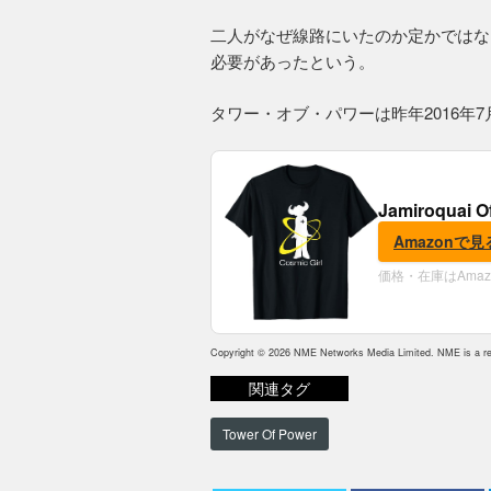
二人がなぜ線路にいたのか定かではな
必要があったという。
タワー・オブ・パワーは昨年2016年
Jamiroquai O
Amazonで見
価格・在庫はAma
Copyright © 2026 NME Networks Media Limited. NME is a reg
関連タグ
Tower Of Power