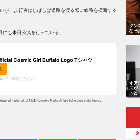
いが、歩行者はしばしば道路を渡る際に線路を横断する
ダン
なっ
7月にも来日公演を行っている。
fficial Cosmic Girl Buffalo Logo Tシャツ
る
zonでご確認ください
オア
ズが
トと
istered trademark of NME Networks Media Limited being used under licence.