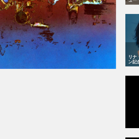
リナ
ン記