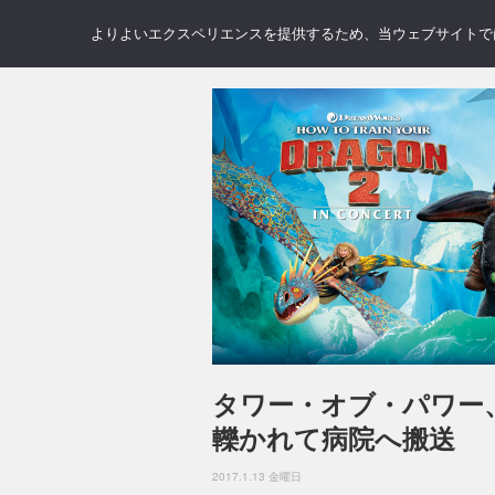
NEWS
REVIEWS
GAL
よりよいエクスペリエンスを提供するため、当ウェブサイトでは 
タワー・オブ・パワー
轢かれて病院へ搬送
2017.1.13 金曜日