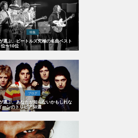
特集
Eが選ぶ、ビートルズ究極の名曲ベスト
1位〜10位
ブログ
Eが選ぶ、あなたが知らないかもしれな
イーンのトリビア50選