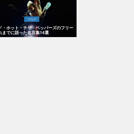
ブログ
ド・ホット・チリ・ペッパーズのフリー
れまでに語った名言集14選