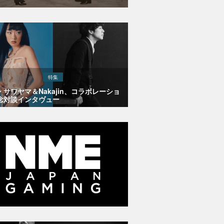
特集
・サワヤマ＆Nakajin、コラボレーショ
念対談インタヴュー