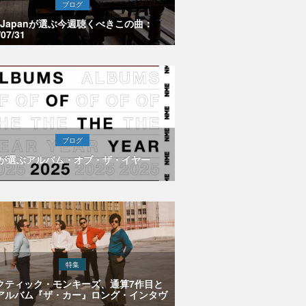
ブログ
E Japanが選ぶ今週聴くべきこの曲：
/07/31
ブログ
Eが選ぶアルバム・オブ・ザ・イヤー
特集
クティック・モンキーズ、通算7作目と
アルバム『ザ・カー』ロング・インタヴ