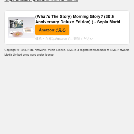
(What's The Story) Morning Glory? (30th
Anniversary Deluxe Edition) ( - Sepia Marble
Vinyl) [Analog]
Amazonで見る
価格・在庫はAmazonでご確認ください
Copyright © 2026 NME Networks Media Limited. NME is a registered trademark of NME Networks
Media Limited being used under licence.