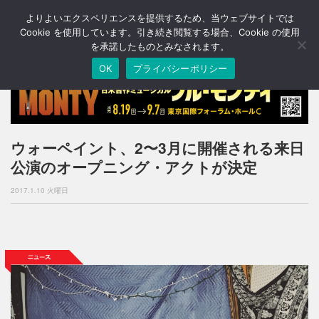
よりよいエクスペリエンスを提供するため、当ウェブサイトでは
T
o
Cookie を使用しています。引き続き閲覧する場合、Cookie の使用
g
を承諾したものとみなされます。
g
OK
プライバシーポリシー
l
e
n
a
v
i
ウォーペイント、2〜3月に開催される来日
g
公演のオープニング・アクトが決定
a
t
2017.1.10 火曜日
i
o
n