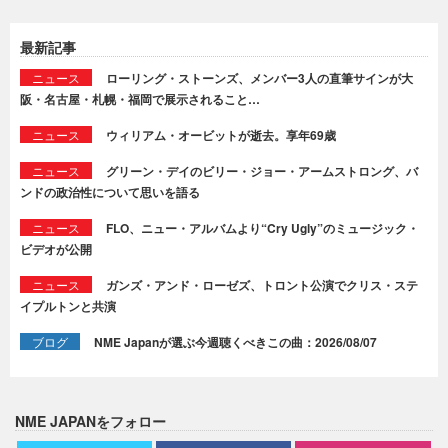
最新記事
ニュース
ローリング・ストーンズ、メンバー3人の直筆サインが大
阪・名古屋・札幌・福岡で展示されること…
ニュース
ウィリアム・オービットが逝去。享年69歳
ニュース
グリーン・デイのビリー・ジョー・アームストロング、バ
ンドの政治性について思いを語る
ニュース
FLO、ニュー・アルバムより“Cry Ugly”のミュージック・
ビデオが公開
ニュース
ガンズ・アンド・ローゼズ、トロント公演でクリス・ステ
イプルトンと共演
ブログ
NME Japanが選ぶ今週聴くべきこの曲：2026/08/07
NME JAPANをフォロー