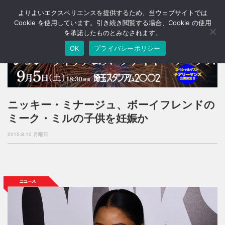
よりよいエクスペリエンスを提供するため、当ウェブサイトでは
T
o
Cookie を使用しています。引き続き閲覧する場合、Cookie の使用
g
を承諾したものとみなされます。
g
OK
プライバシーポリシー
l
e
n
a
v
i
ニッキー・ミナージュ、ボーイフレンドの
g
ミーク・ミルの子供を妊娠か
a
t
2015.8.10 月曜日
i
o
n