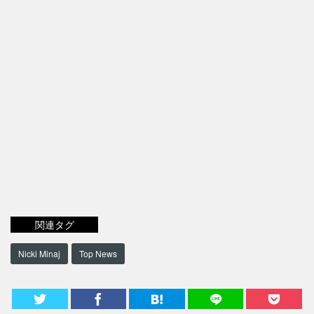
関連タグ
Nicki Minaj
Top News