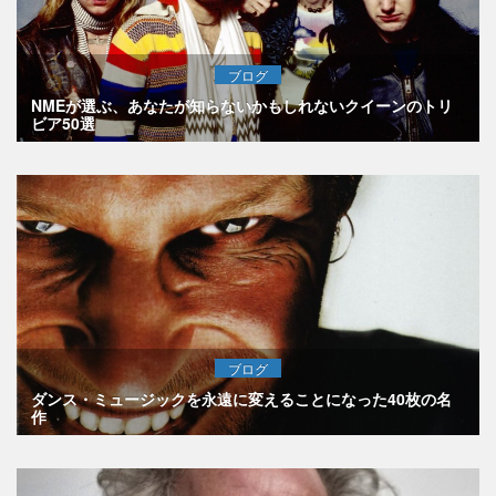
ブログ
NMEが選ぶ、あなたが知らないかもしれないクイーンのトリ
ビア50選
ブログ
ダンス・ミュージックを永遠に変えることになった40枚の名
作