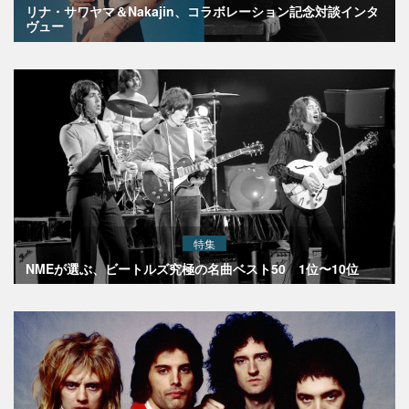
リナ・サワヤマ＆Nakajin、コラボレーション記念対談インタ
ヴュー
特集
NMEが選ぶ、ビートルズ究極の名曲ベスト50 1位〜10位