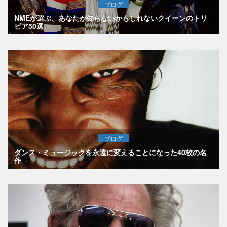
ブログ
NMEが選ぶ、あなたが知らないかもしれないクイーンのトリ
ビア50選
ブログ
ダンス・ミュージックを永遠に変えることになった40枚の名
作