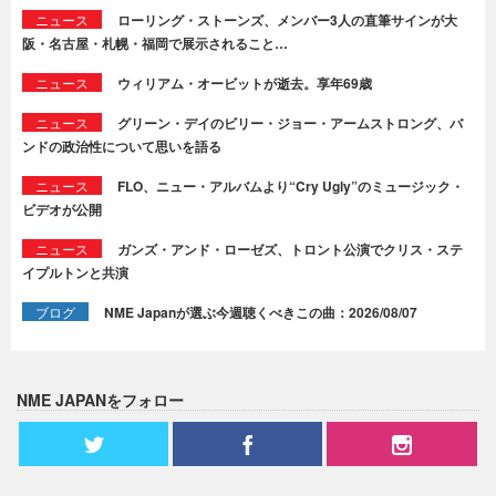
ニュース
ローリング・ストーンズ、メンバー3人の直筆サインが大
阪・名古屋・札幌・福岡で展示されること…
ニュース
ウィリアム・オービットが逝去。享年69歳
ニュース
グリーン・デイのビリー・ジョー・アームストロング、バ
ンドの政治性について思いを語る
ニュース
FLO、ニュー・アルバムより“Cry Ugly”のミュージック・
ビデオが公開
ニュース
ガンズ・アンド・ローゼズ、トロント公演でクリス・ステ
イプルトンと共演
ブログ
NME Japanが選ぶ今週聴くべきこの曲：2026/08/07
NME JAPANをフォロー