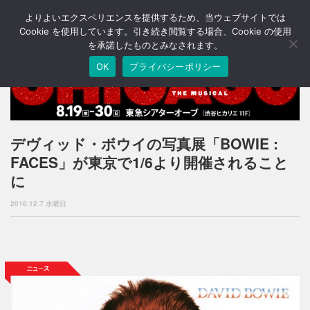
よりよいエクスペリエンスを提供するため、当ウェブサイトでは
T
o
Cookie を使用しています。引き続き閲覧する場合、Cookie の使用
g
を承諾したものとみなされます。
g
OK
プライバシーポリシー
l
e
n
a
v
i
デヴィッド・ボウイの写真展「BOWIE :
g
FACES」が東京で1/6より開催されること
a
t
に
i
o
2016.12.7 水曜日
n