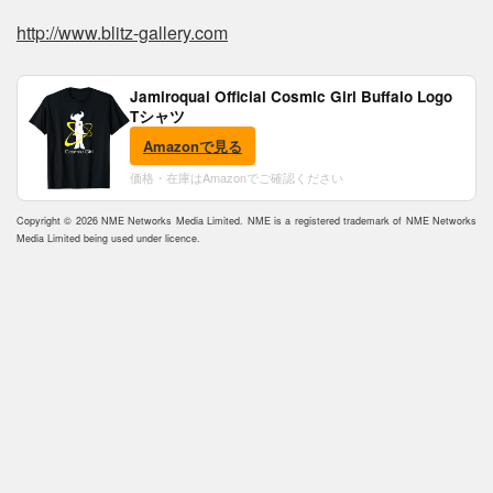
http://www.blitz-gallery.com
Jamiroquai Official Cosmic Girl Buffalo Logo
Tシャツ
Amazonで見る
価格・在庫はAmazonでご確認ください
Copyright © 2026 NME Networks Media Limited. NME is a registered trademark of NME Networks
Media Limited being used under licence.