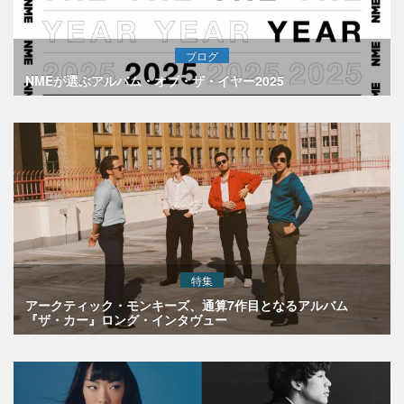
ブログ
NMEが選ぶアルバム・オブ・ザ・イヤー2025
特集
アークティック・モンキーズ、通算7作目となるアルバム
『ザ・カー』ロング・インタヴュー