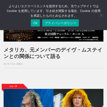
よりよいエクスペリエンスを提供するため、当ウェブサイトでは
T
o
Cookie を使用しています。引き続き閲覧する場合、Cookie の使用
g
を承諾したものとみなされます。
g
OK
プライバシーポリシー
l
e
n
a
v
i
メタリカ、元メンバーのデイヴ・ムステイ
g
ンとの関係について語る
a
t
2016.12.6 火曜日
i
o
n