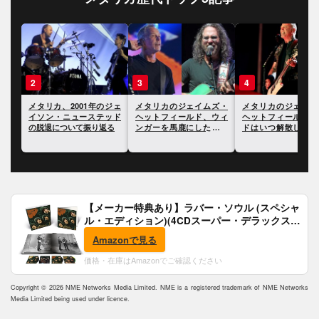
3
4
5
ジェ
メタリカのジェイムズ・
メタリカのジェイムズ・
メタリカのラーズ・
ッド
ヘットフィールド、ウィ
ヘットフィールド、バン
リッヒ、タトゥーを
る
ンガーを馬鹿にしたこと
ドはいつ解散してもおか
ていない理由につい
を謝罪したことが明らか
しくないと語る
る
に
【メーカー特典あり】ラバー・ソウル (スペシャ
ル・エディション)(4CDスーパー・デラックス)
(完全生産限定盤)(SHM-CD)(特典:B2ポスター付)
Amazonで見る
価格・在庫はAmazonでご確認ください
Copyright © 2026 NME Networks Media Limited. NME is a registered trademark of NME Networks
Media Limited being used under licence.