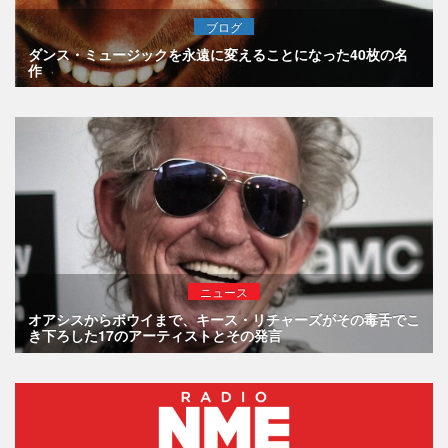
ブログ
ダンス・ミュージックを永遠に変えることになった40枚の名
作
ニュース
オアシスからボウイまで、キース・リチャーズがその毒舌でこ
き下ろした17のアーティストとその発言