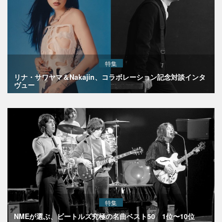
特集
リナ・サワヤマ＆Nakajin、コラボレーション記念対談インタ
ヴュー
特集
NMEが選ぶ、ビートルズ究極の名曲ベスト50 1位〜10位