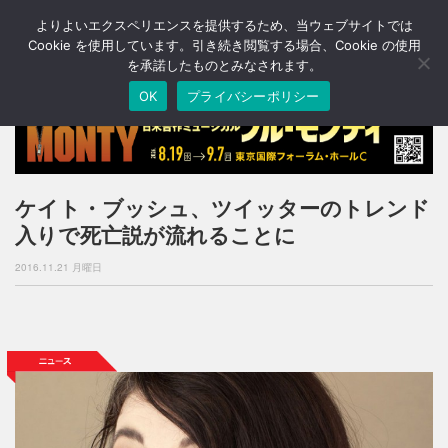
よりよいエクスペリエンスを提供するため、当ウェブサイトでは
T
o
Cookie を使用しています。引き続き閲覧する場合、Cookie の使用
g
を承諾したものとみなされます。
g
OK
プライバシーポリシー
l
e
n
a
v
i
ケイト・ブッシュ、ツイッターのトレンド
g
入りで死亡説が流れることに
a
t
2016.11.21 月曜日
i
o
n