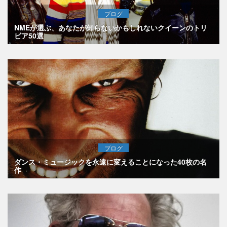
ブログ
NMEが選ぶ、あなたが知らないかもしれないクイーンのトリ
ビア50選
ブログ
ダンス・ミュージックを永遠に変えることになった40枚の名
作