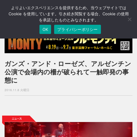
よりよいエクスペリエンスを提供するため、当ウェブサイトでは
T
o
Cookie を使用しています。引き続き閲覧する場合、Cookie の使用
g
を承諾したものとみなされます。
g
OK
プライバシーポリシー
l
e
n
a
v
i
ガンズ・アンド・ローゼズ、アルゼンチン
g
公演で会場内の柵が破られて一触即発の事
a
t
態に
i
o
2016.11.8 火曜日
n