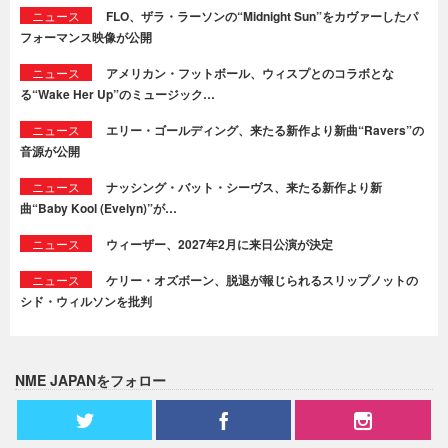
ニュース
FLO、ザラ・ラーソンの“Midnight Sun”をカヴァーしたパ
フォーマンス映像が公開
ニュース
アメリカン・フットボール、ウィスプとのコラボとな
る“Wake Her Up”のミュージック…
ニュース
エリー・ゴールディング、来たる新作より新曲“Ravers”の
音源が公開
ニュース
ナッシング・バット・シーヴス、来たる新作より新
曲“Baby Kool (Evelyn)”が…
ニュース
ウィーザー、2027年2月に来日公演が決定
ニュース
ケリー・オズボーン、脱退が報じられるスリップノットの
シド・ウィルソンを批判
NME JAPANをフォロー