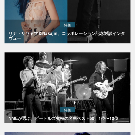
特集
リナ・サワヤマ＆Nakajin、コラボレーション記念対談インタ
ヴュー
特集
NMEが選ぶ、ビートルズ究極の名曲ベスト50 1位〜10位