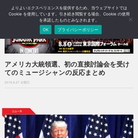
よりよいエクスペリエンスを提供するため、当ウェブサイトでは
T
o
Cookie を使用しています。引き続き閲覧する場合、Cookie の使用
g
を承諾したものとみなされます。
g
OK
プライバシーポリシー
l
e
n
a
v
i
アメリカ大統領選、初の直接討論会を受け
g
てのミュージシャンの反応まとめ
a
t
2016.9.27 火曜日
i
o
n