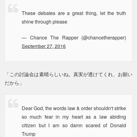
These debates are a great thing, let the truth
shine through please
— Chance The Rapper (@chancetherapper)
September 27, 2016
「この討論会は素晴らしいね。真実が透けてくれ、お願い
だから」
Dear God, the words law & order shouldn't strike
so much fear in my heart as a law abiding
citizen but I am so damn scared of Donald
Trump