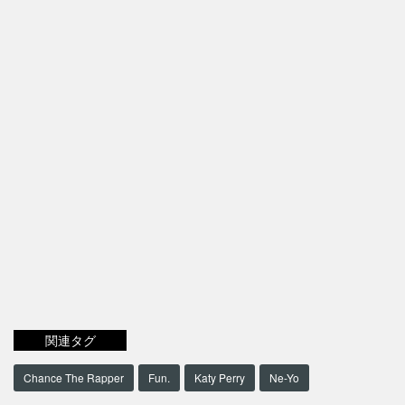
関連タグ
Chance The Rapper
Fun.
Katy Perry
Ne-Yo