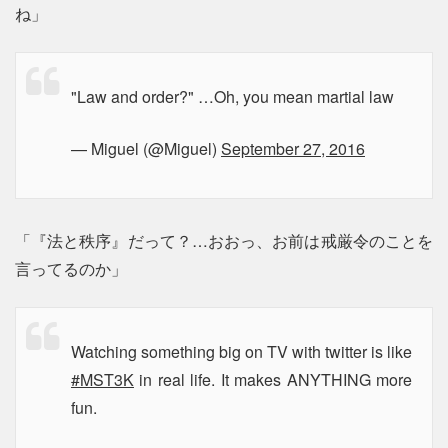
ね」
"Law and order?" …Oh, you mean martial law
— Miguel (@Miguel)
September 27, 2016
「『法と秩序』だって？…おおっ、お前は戒厳令のことを
言ってるのか」
Watching something big on TV with twitter is like
#MST3K
in real life. It makes ANYTHING more
fun.