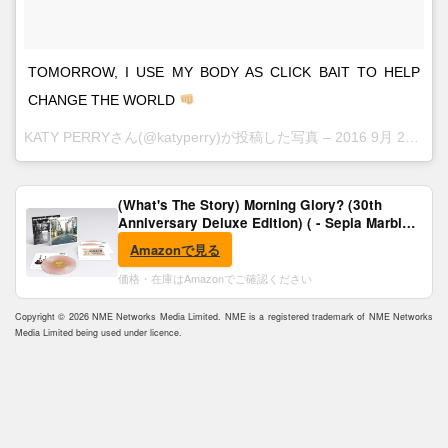
TOMORROW, I USE MY BODY AS CLICK BAIT TO HELP
CHANGE THE WORLD
KATY PERRYさん(@katyperry)が投稿した写真 –
2016 9月 26 2:06午後 PDT
(What's The Story) Morning Glory? (30th
Anniversary Deluxe Edition) ( - Sepia Marble
Vinyl) [Analog]
Amazonで見る
価格・在庫はAmazonでご確認ください
Copyright © 2026 NME Networks Media Limited. NME is a registered trademark of NME Networks
Media Limited being used under licence.