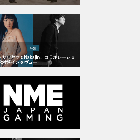
特集
・サワヤマ＆Nakajin、コラボレーショ
念対談インタヴュー