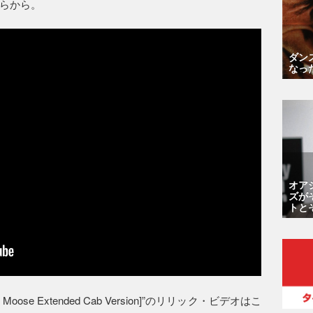
ちらから。
ダン
なっ
オア
ズが
トと
 Moose Extended Cab Version]”のリリック・ビデオはこ