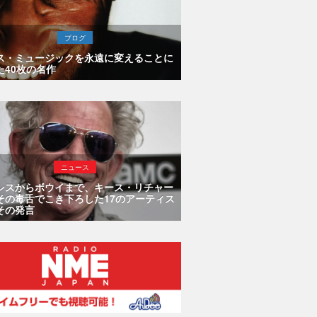
ブログ
ス・ミュージックを永遠に変えることに
た40枚の名作
ニュース
シスからボウイまで、キース・リチャー
その毒舌でこき下ろした17のアーティス
その発言