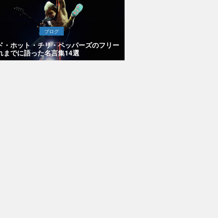
ブログ
ド・ホット・チリ・ペッパーズのフリー
れまでに語った名言集14選