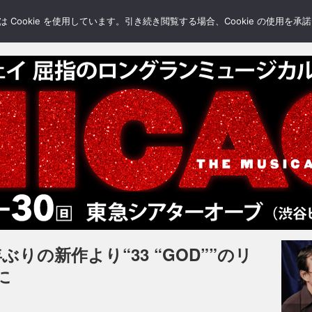
LERY
BLOGS
FEATURE
Cookie を使用しています。引き続き閲覧する場合、Cookie の使用を
りの新作より“33 “GOD””のリ
に