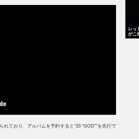
レッ
がこ
られており、アルバムを予約すると“33 “GOD””を先行で