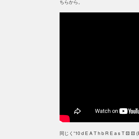
ちらから。
同じく“10 d E A T h b R E a s T