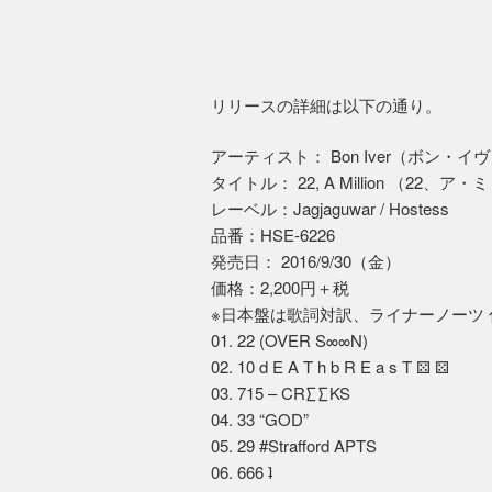
リリースの詳細は以下の通り。
アーティスト： Bon Iver（ボン・イ
タイトル： 22, A Million （22、ア
レーベル：Jagjaguwar / Hostess
品番：HSE-6226
発売日： 2016/9/30（金）
価格：2,200円＋税
※日本盤は歌詞対訳、ライナーノーツ 
01. 22 (OVER S∞∞N)
02. 10 d E A T h b R E a s T ⚄ ⚄
03. 715 – CR∑∑KS
04. 33 “GOD”
05. 29 #Strafford APTS
06. 666 ʇ