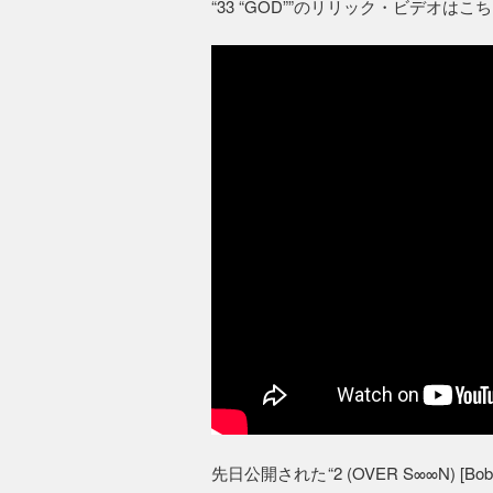
“33 “GOD””のリリック・ビデオはこ
先日公開された“2 (OVER S∞∞N) [Bob