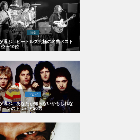
特集
Eが選ぶ、ビートルズ究極の名曲ベスト
1位〜10位
ブログ
Eが選ぶ、あなたが知らないかもしれな
イーンのトリビア50選