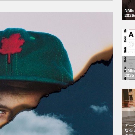
NM
2026
NM
2025
アー
なる
ュー