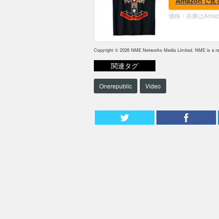
Amazonで見
価格・在庫はAma
Copyright © 2026 NME Networks Media Limited. NME is a reg
関連タグ
Onerepublic
Video