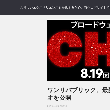
NEWS
REVIEWS
GAL
よりよいエクスペリエンスを提供するため、当ウェブサイトでは 
ワンリパブリック、最新
オを公開
2016.8.26 金曜日