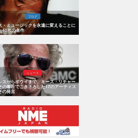
ブログ
ス・ミュージックを永遠に変えることに
た40枚の名作
ニュース
シスからボウイまで、キース・リチャー
その毒舌でこき下ろした17のアーティス
その発言