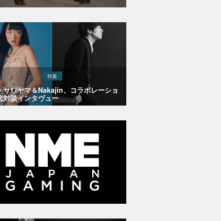
特集
・サワヤマ＆Nakajin、コラボレーショ
念対談インタヴュー