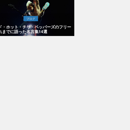
ブログ
ド・ホット・チリ・ペッパーズのフリー
れまでに語った名言集14選