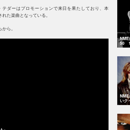
・テダーはプロモーションで来日を果たしており、本
作された楽曲となっている。
ちらから。
NM
50 
NM
いク