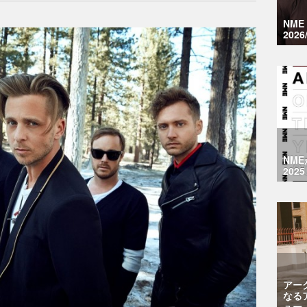
NM
2026
NM
2025
アー
なる
ュー