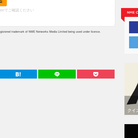
る
zonでご確認ください
istered trademark of NME Networks Media Limited being used under licence.
クイ