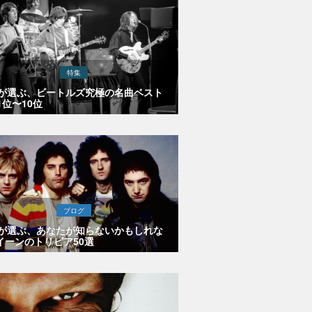
特集
Eが選ぶ、ビートルズ究極の名曲ベスト
1位〜10位
ブログ
Eが選ぶ、あなたが知らないかもしれな
イーンのトリビア50選