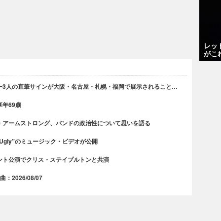
レッ
がこ
ー3人の直筆サインが大阪・名古屋・札幌・福岡で展示されること…
年69歳
・アームストロング、バンドの政治性について思いを語る
 Ugly”のミュージック・ビデオが公開
ント公演でクリス・ステイプルトンと共演
2026/08/07