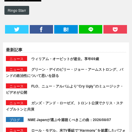
Ringo Starr
最新記事
ニュース
ウィリアム・オービットが逝去。享年69歳
ニュース
グリーン・デイのビリー・ジョー・アームストロング、バ
ンドの政治性について思いを語る
ニュース
FLO、ニュー・アルバムより“Cry Ugly”のミュージック・
ビデオが公開
ニュース
ガンズ・アンド・ローゼズ、トロント公演でクリス・ステ
イプルトンと共演
ブログ
NME Japanが選ぶ今週聴くべきこの曲：2026/08/07
ニュース
ロール・モデル、米TV番組で“Harmony”を披露したパフォ