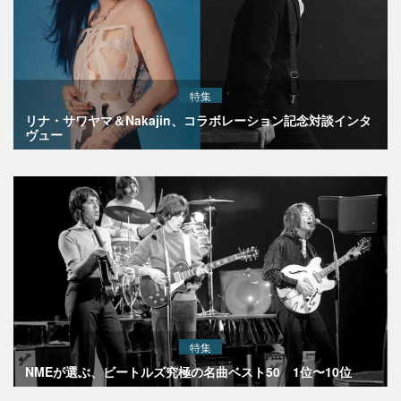
特集
リナ・サワヤマ＆Nakajin、コラボレーション記念対談インタ
ヴュー
特集
NMEが選ぶ、ビートルズ究極の名曲ベスト50 1位〜10位