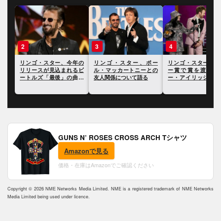
3
4
5
今年の
リンゴ・スター、ポー
リンゴ・スター、グラミ
リンゴ・スター、
れるビ
ル・マッカートニーとの
ー賞で賞を渡したビリ
思うキャリアで最
の曲に
友人関係について語る
ー・アイリッシュに賛辞
ラムについて語る
を寄せる
GUNS N’ ROSES CROSS ARCH Tシャツ
Amazonで見る
価格・在庫はAmazonでご確認ください
Copyright © 2026 NME Networks Media Limited. NME is a registered trademark of NME Networks
Media Limited being used under licence.