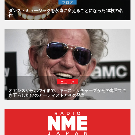
ブログ
ダンス・ミュージックを永遠に変えることになった40枚の名
作
ニュース
オアシスからボウイまで、キース・リチャーズがその毒舌でこ
き下ろした17のアーティストとその発言