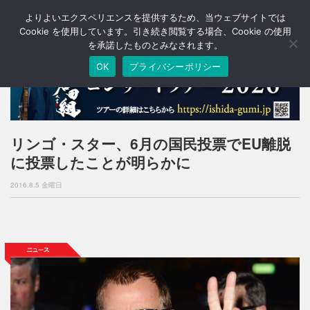
よりよいエクスペリエンスを提供するため、当ウェブサイトでは
T
o
Cookie を使用しています。引き続き閲覧する場合、Cookie の使用
g
を承諾したものとみなされます。
g
OK
プライバシーポリシー
l
e
n
a
v
i
リンゴ・スター、6月の国民投票でEU離脱
g
に投票したことが明らかに
a
t
2016.8.5 金曜日
i
o
n