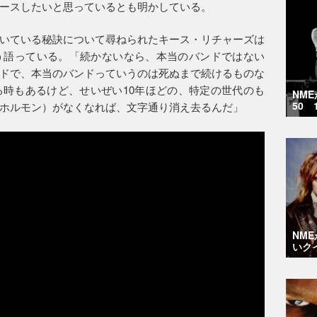
ースしたいと思っているとも明かしている。
いている秘訣について尋ねられたキース・リチャーズは
う語っている。「続かないなら、本当のバンドではない
ドで、本当のバンドっていうのは死ぬまで続けるものな
時もあるけど、せいぜい10年ほどの、特定の世代のも
NM
50 
ホルモン）がなくなれば、文字通り消え去るんだ」
NM
いク