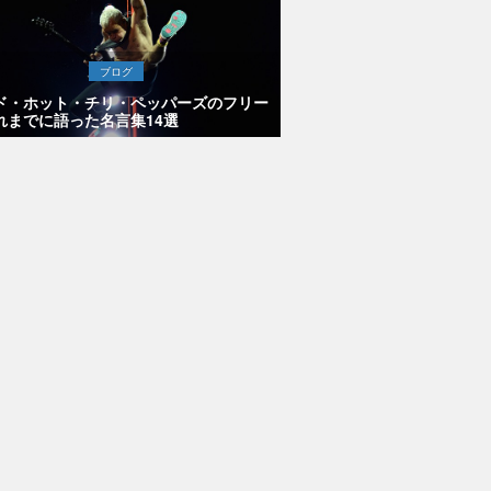
ブログ
ド・ホット・チリ・ペッパーズのフリー
れまでに語った名言集14選