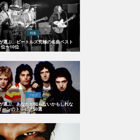
特集
Eが選ぶ、ビートルズ究極の名曲ベスト
1位〜10位
ブログ
Eが選ぶ、あなたが知らないかもしれな
イーンのトリビア50選