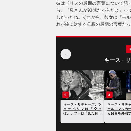
彼はドリスの最期の言葉について語
ら、『母さんが93歳だからだよ』っ
しだったね。それから、彼女は『モル
れが俺に対する母親の最期の言葉だっ
‹
キース・リ
1
2
オアシスからボウイま
キース・リチ
で、キース・リチャーズ
ェッペリン
がその毒舌でこき下ろし
ぽ」、フーは
た17のアーティストとそ
け」と批判
の発言