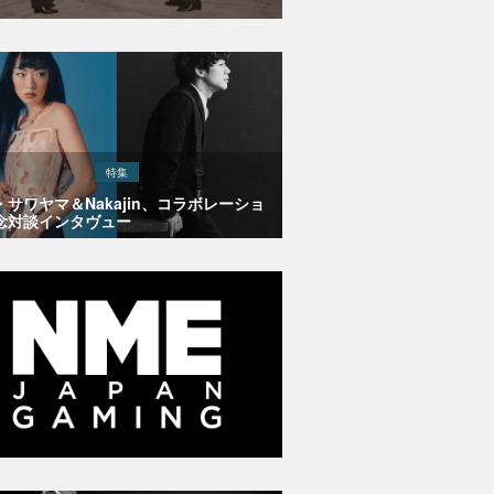
特集
・サワヤマ＆Nakajin、コラボレーショ
念対談インタヴュー