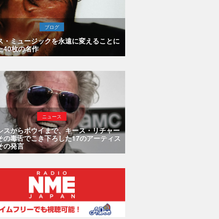
ブログ
ス・ミュージックを永遠に変えることに
た40枚の名作
ニュース
シスからボウイまで、キース・リチャー
その毒舌でこき下ろした17のアーティス
その発言