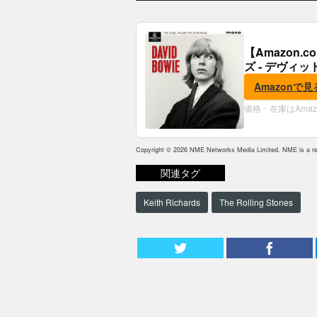
【Amazon
ズ - デヴィッ
Amazonで見
価格・在庫はAma
Copyright © 2026 NME Networks Media Limited. NME is a reg
関連タグ
Keith Richards
The Rolling Stones