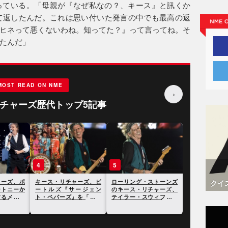
っている。「母親が『なぜ私なの？、キース』と訊くか
て返したんだ。これは思い付いた発言の中でも最高の返
ヒネって悪くないわね。知ってた？』って言ってね。そ
たんだ」
MOST READ ON NME
›
チャーズ歴代トップ5記事
3
4
5
クイ
ャーズ、ツ
キース・リチャーズ、ポ
キース・リチャーズ、ビ
ローリング・
は「空っ
ール・マッカートニーか
ートルズ『サージェン
のキース・リ
「見た目だ
ら発言を弁明するメッセ
ト・ペパーズ』を「駄作
テイラー・ス
ージが届いたことを明か
の寄せ集め」と語る
ついて語る
す