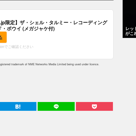
.co.jp限定】ザ・シェル・タルミー・レコーディング
ド・ボウイ (メガジャケ付)
レッ
がこ
る
zonでご確認ください
istered trademark of NME Networks Media Limited being used under licence.