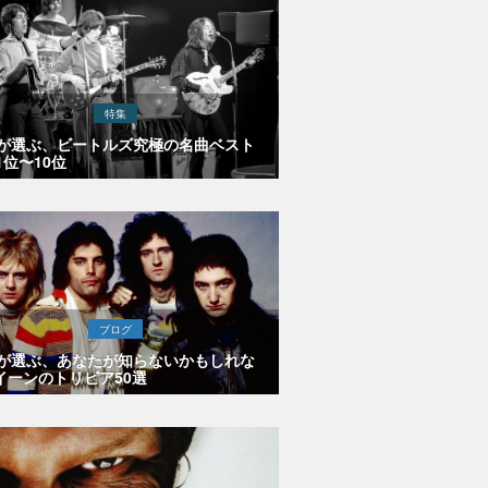
特集
Eが選ぶ、ビートルズ究極の名曲ベスト
1位〜10位
ブログ
Eが選ぶ、あなたが知らないかもしれな
イーンのトリビア50選