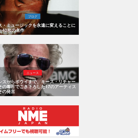
ブログ
ス・ミュージックを永遠に変えることに
た40枚の名作
ニュース
シスからボウイまで、キース・リチャー
その毒舌でこき下ろした17のアーティス
その発言