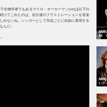
子生物学者でもあるマイロ・オーカーマン(vo)は以下の
続けてこれたのは、自分達のフラストレーションを音楽
しれないね。シンガーとして作品ごとに自由に表現する
なんだ」
NM
50 
ら。
NM
いク