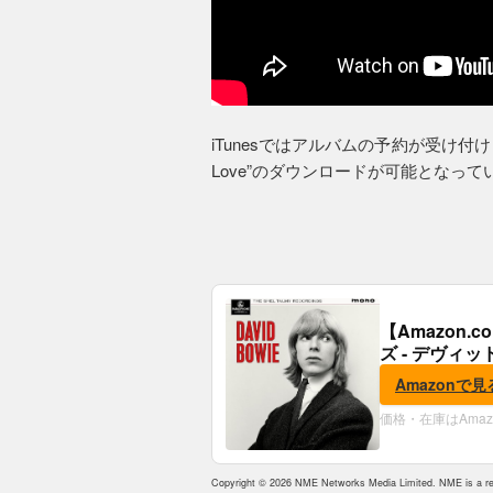
iTunesではアルバムの予約が受け付けられて
Love”のダウンロードが可能となって
【Amazon
ズ - デヴィッ
Amazonで見
価格・在庫はAma
Copyright © 2026 NME Networks Media Limited. NME is a reg