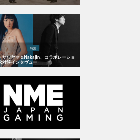
特集
・サワヤマ＆Nakajin、コラボレーショ
念対談インタヴュー