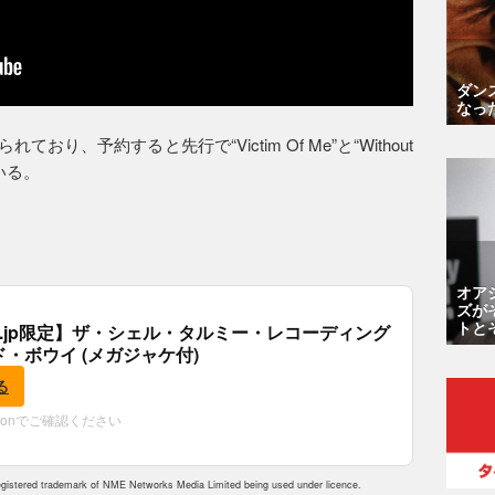
ダン
なっ
おり、予約すると先行で“Victim Of Me”と“Without
いる。
オア
ズが
トと
.co.jp限定】ザ・シェル・タルミー・レコーディング
ド・ボウイ (メガジャケ付)
る
zonでご確認ください
istered trademark of NME Networks Media Limited being used under licence.