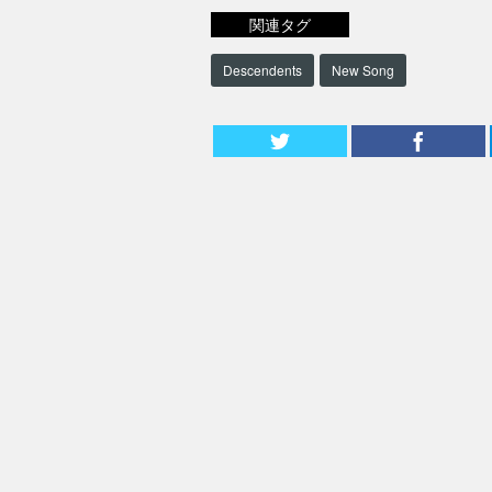
関連タグ
Descendents
New Song