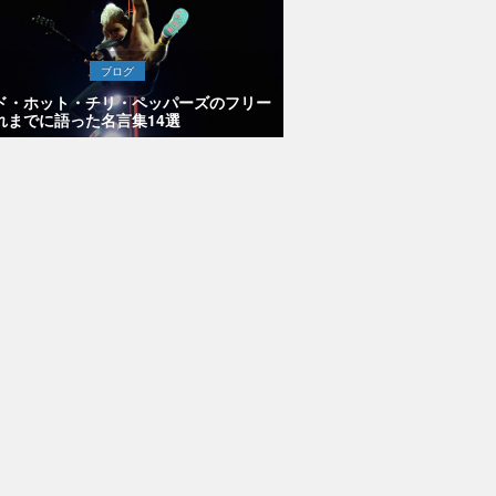
ブログ
ド・ホット・チリ・ペッパーズのフリー
れまでに語った名言集14選