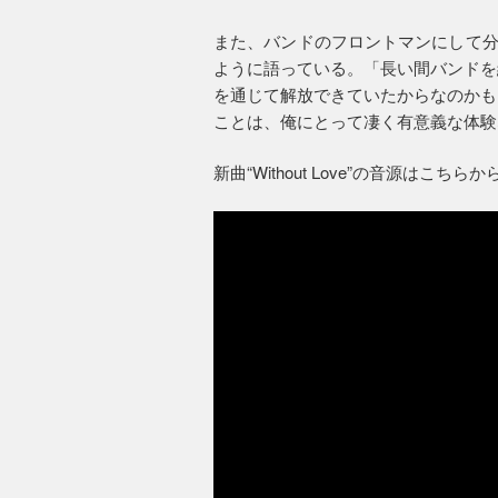
また、バンドのフロントマンにして分
ように語っている。「長い間バンドを
を通じて解放できていたからなのかも
ことは、俺にとって凄く有意義な体験
新曲“Without Love”の音源はこちらか