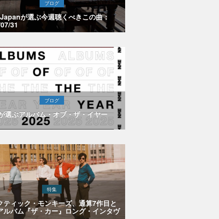
ブログ
E Japanが選ぶ今週聴くべきこの曲：
/07/31
ブログ
Eが選ぶアルバム・オブ・ザ・イヤー
特集
クティック・モンキーズ、通算7作目と
アルバム『ザ・カー』ロング・インタヴ