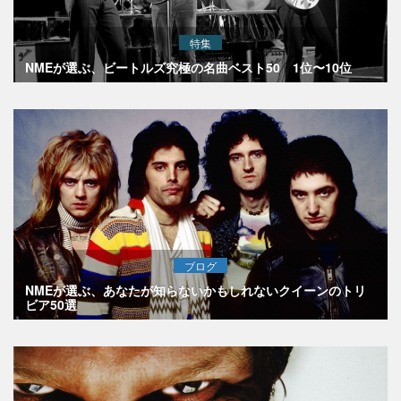
特集
NMEが選ぶ、ビートルズ究極の名曲ベスト50 1位〜10位
ブログ
NMEが選ぶ、あなたが知らないかもしれないクイーンのトリ
ビア50選