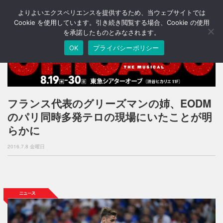
よりよいエクスペリエンスを提供するため、当ウェブサイトでは
T
o
Cookie を使用しています。引き続き閲覧する場合、Cookie の使用
g
を承諾したものとみなされます。
g
OK
プライバシーポリシー
l
e
n
a
v
i
フランス代表のグリーズマンの姉、EODM
g
のパリ同時多発テロの現場にいたことが明
a
t
らかに
i
o
2016.7.8 金曜日
n