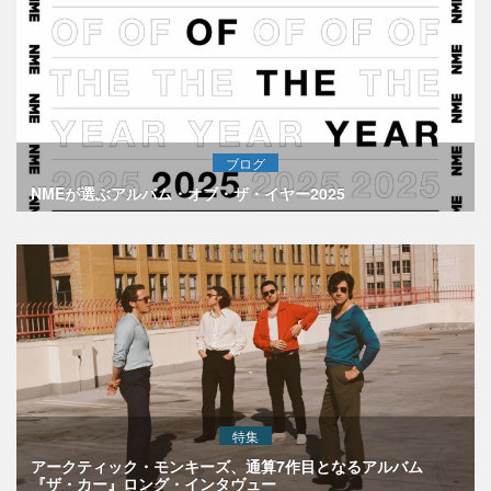
ブログ
NMEが選ぶアルバム・オブ・ザ・イヤー2025
特集
アークティック・モンキーズ、通算7作目となるアルバム
『ザ・カー』ロング・インタヴュー