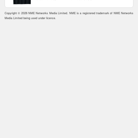
Copyright © 2026 NME Networks Media Limited. NME is a registered trademark of NME Networks
Media Limited being used under licence.