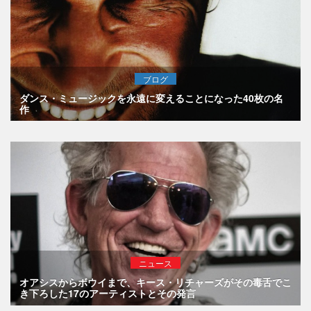
ブログ
ダンス・ミュージックを永遠に変えることになった40枚の名
作
ニュース
オアシスからボウイまで、キース・リチャーズがその毒舌でこ
き下ろした17のアーティストとその発言