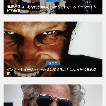
ブログ
NMEが選ぶ、あなたが知らないかもしれないクイーンのトリ
ビア50選
ブログ
ダンス・ミュージックを永遠に変えることになった40枚の名
作