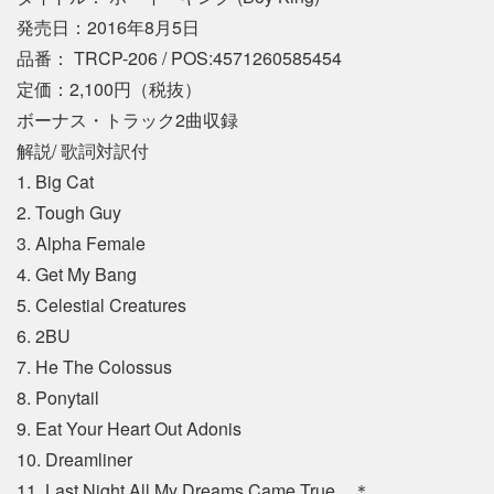
発売日：2016年8月5日
品番： TRCP-206 / POS:4571260585454
定価：2,100円（税抜）
ボーナス・トラック2曲収録
解説/ 歌詞対訳付
1. Big Cat
2. Tough Guy
3. Alpha Female
4. Get My Bang
5. Celestial Creatures
6. 2BU
7. He The Colossus
8. Ponytail
9. Eat Your Heart Out Adonis
10. Dreamliner
11. Last Night All My Dreams Came True ＊