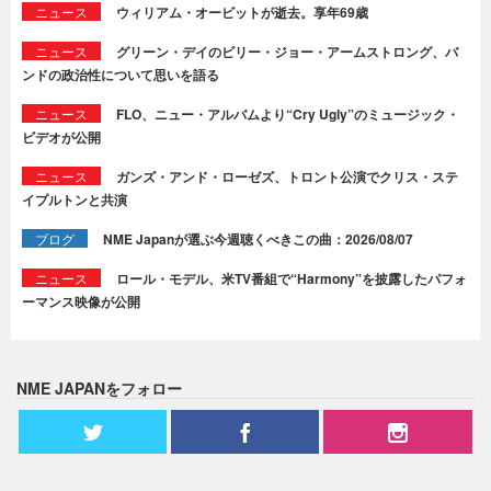
ニュース
ウィリアム・オービットが逝去。享年69歳
ニュース
グリーン・デイのビリー・ジョー・アームストロング、バ
ンドの政治性について思いを語る
ニュース
FLO、ニュー・アルバムより“Cry Ugly”のミュージック・
ビデオが公開
ニュース
ガンズ・アンド・ローゼズ、トロント公演でクリス・ステ
イプルトンと共演
ブログ
NME Japanが選ぶ今週聴くべきこの曲：2026/08/07
ニュース
ロール・モデル、米TV番組で“Harmony”を披露したパフォ
ーマンス映像が公開
NME JAPANをフォロー