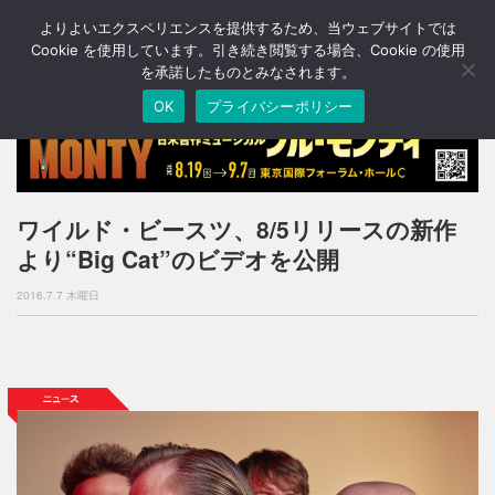
よりよいエクスペリエンスを提供するため、当ウェブサイトでは
T
o
Cookie を使用しています。引き続き閲覧する場合、Cookie の使用
g
を承諾したものとみなされます。
g
OK
プライバシーポリシー
l
e
n
a
v
i
ワイルド・ビースツ、8/5リリースの新作
g
より“Big Cat”のビデオを公開
a
t
2016.7.7 木曜日
i
o
n