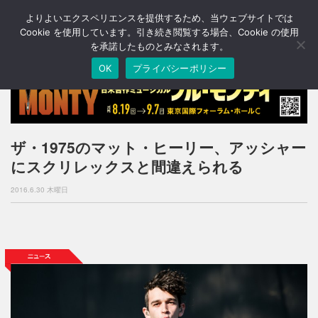
よりよいエクスペリエンスを提供するため、当ウェブサイトでは
T
o
Cookie を使用しています。引き続き閲覧する場合、Cookie の使用
g
を承諾したものとみなされます。
g
OK
プライバシーポリシー
l
e
n
a
v
i
ザ・1975のマット・ヒーリー、アッシャー
g
にスクリレックスと間違えられる
a
t
2016.6.30 木曜日
i
o
n