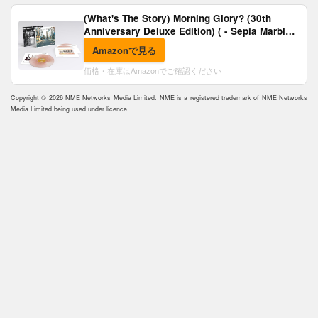
(What's The Story) Morning Glory? (30th
Anniversary Deluxe Edition) ( - Sepia Marble
Vinyl) [Analog]
Amazonで見る
価格・在庫はAmazonでご確認ください
Copyright © 2026 NME Networks Media Limited. NME is a registered trademark of NME Networks
Media Limited being used under licence.