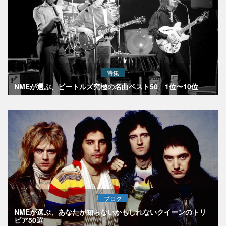
特集
NMEが選ぶ、ビートルズ究極の名曲ベスト50 1位〜10位
ブログ
NMEが選ぶ、あなたが知らないかもしれないクイーンのトリ
ビア50選