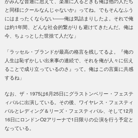
がみんな普通に思えて、楽屋に入るときも俺は他の人たち
と同様にクールなんじゃないか』ってね。でもそんなふう
にはまったくならない――俺は気詰まりしたよ。それで俺
は約1年間、どんな社会的繋がりも避けてきたんだ。俺は
今、ちょっとした世捨て人だな」
「ラッセル・ブランドが最高の格言を残してるよ。『俺の
人生は恥ずかしい出来事の連続で、それを俺が人々に伝え
ることで成り立っているのさ』って。俺はこの言葉に共感
するね」
なお、ザ・1975は6月25日にグラストンベリー・フェステ
ィバルに出演している。その後、ワイヤレス・フェスティ
バルとレディング＆リーズ・フェスティバル、そして12月
16日にロンドンO2アリーナで1日限りの公演を行う予定と
なっている。