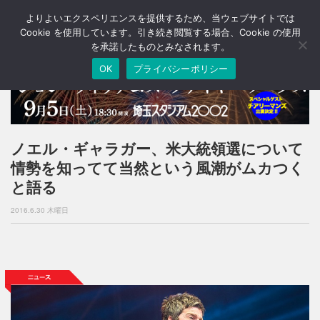
よりよいエクスペリエンスを提供するため、当ウェブサイトでは
T
o
Cookie を使用しています。引き続き閲覧する場合、Cookie の使用
g
を承諾したものとみなされます。
g
OK
プライバシーポリシー
l
e
n
a
v
i
ノエル・ギャラガー、米大統領選について
g
情勢を知ってて当然という風潮がムカつく
a
t
と語る
i
o
2016.6.30 木曜日
n