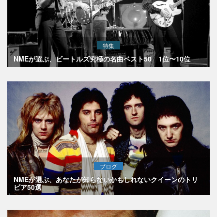
特集
NMEが選ぶ、ビートルズ究極の名曲ベスト50 1位〜10位
ブログ
NMEが選ぶ、あなたが知らないかもしれないクイーンのトリ
ビア50選