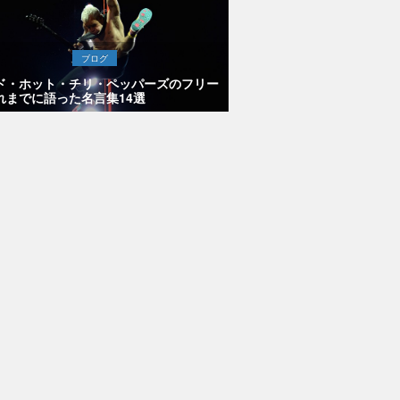
ブログ
ド・ホット・チリ・ペッパーズのフリー
れまでに語った名言集14選