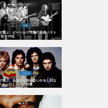
特集
Eが選ぶ、ビートルズ究極の名曲ベスト
1位〜10位
ブログ
Eが選ぶ、あなたが知らないかもしれな
イーンのトリビア50選