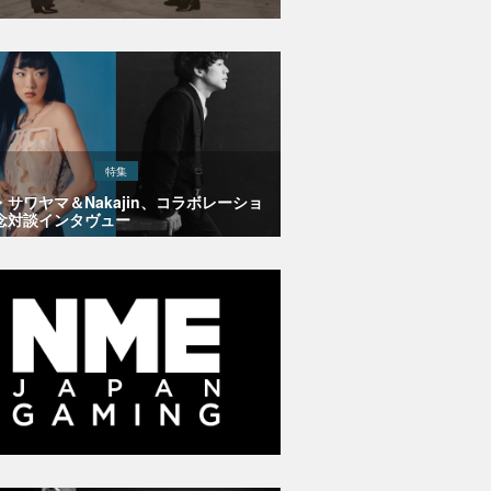
特集
・サワヤマ＆Nakajin、コラボレーショ
念対談インタヴュー