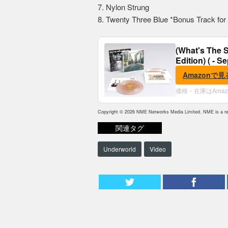
7. Nylon Strung
8. Twenty Three Blue *Bonus Track for
(What's The S
Edition) ( - S
Amazonで見
価格・在庫はAma
Copyright © 2026 NME Networks Media Limited. NME is a reg
関連タグ
Underworld
Video