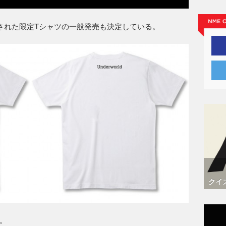
売された限定Tシャツの一般発売も決定している。
クイ
。