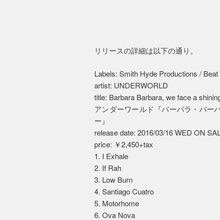
リリースの詳細は以下の通り。
Labels: Smith Hyde Productions / Bea
artist: UNDERWORLD
title: Barbara Barbara, we face a shinin
アンダーワールド『バーバラ・バーバ
ー』
release date: 2016/03/16 WED ON SA
price: ￥2,450+tax
1. I Exhale
2. If Rah
3. Low Burn
4. Santiago Cuatro
5. Motorhome
6. Ova Nova