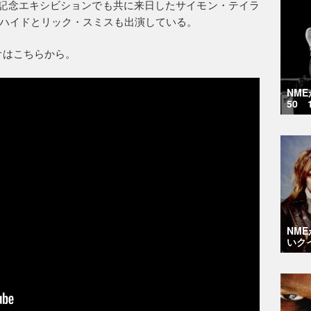
周年記念エキシビションでも共に来日したサイモン・テイラ
ハイドとリック・スミスも出演している。
ビデオはこちらから。
NM
50 
NM
いク