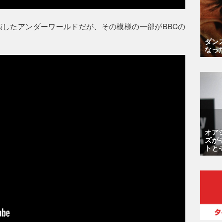
したアンダーワールドだが、その模様の一部がBBCの
ダン
なっ
オア
ズが
トと