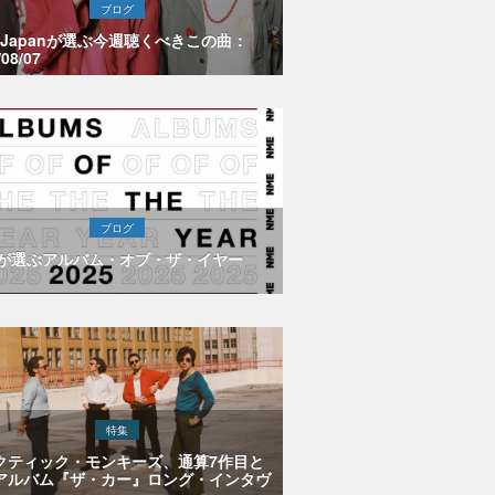
ブログ
E Japanが選ぶ今週聴くべきこの曲：
/08/07
ブログ
Eが選ぶアルバム・オブ・ザ・イヤー
特集
クティック・モンキーズ、通算7作目と
アルバム『ザ・カー』ロング・インタヴ