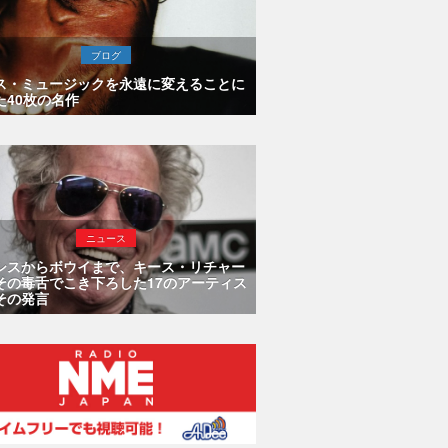
ブログ
ス・ミュージックを永遠に変えることに
た40枚の名作
ニュース
シスからボウイまで、キース・リチャー
その毒舌でこき下ろした17のアーティス
その発言