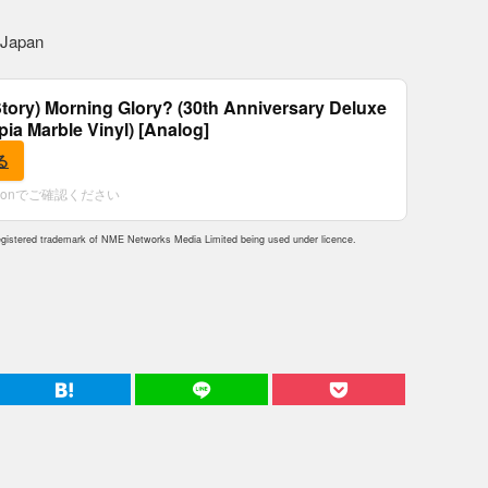
 Japan
tory) Morning Glory? (30th Anniversary Deluxe
epia Marble Vinyl) [Analog]
る
zonでご確認ください
istered trademark of NME Networks Media Limited being used under licence.