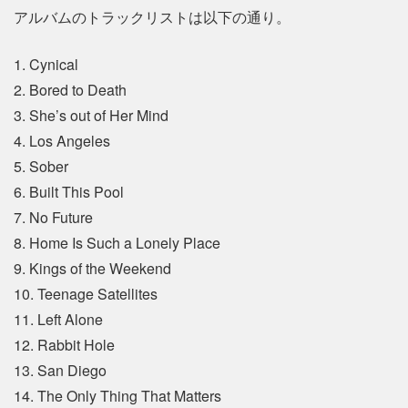
アルバムのトラックリストは以下の通り。
1. Cynical
2. Bored to Death
3. She’s out of Her Mind
4. Los Angeles
5. Sober
6. Built This Pool
7. No Future
8. Home Is Such a Lonely Place
9. Kings of the Weekend
10. Teenage Satellites
11. Left Alone
12. Rabbit Hole
13. San Diego
14. The Only Thing That Matters