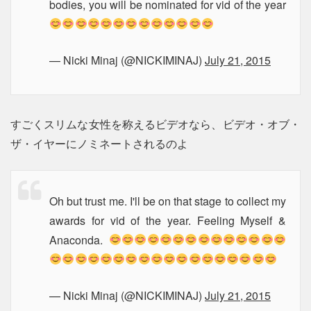
bodies, you will be nominated for vid of the year
— Nicki Minaj (@NICKIMINAJ)
July 21, 2015
すごくスリムな女性を称えるビデオなら、ビデオ・オブ・
ザ・イヤーにノミネートされるのよ
Oh but trust me. I'll be on that stage to collect my
awards for vid of the year. Feeling Myself &
Anaconda.
— Nicki Minaj (@NICKIMINAJ)
July 21, 2015