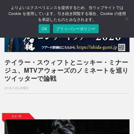
よりよいエクスペリエンスを提供するため、当ウェブサイトでは
T
o
Cookie を使用しています。引き続き閲覧する場合、Cookie の使用
g
を承諾したものとみなされます。
g
OK
プライバシーポリシー
l
e
n
a
v
i
テイラー・スウィフトとニッキー・ミナー
g
ジュ、MTVアウォーズのノミネートを巡り
a
t
ツイッターで論戦
i
o
2015.7.23 木曜日
n