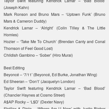
Taylor Swift featuring Kendrick Lamar – ‘Bad Blood’
(Joseph Kahn)
Mark Ronson and Bruno Mars – ‘Uptown Funk’ (Bruno
Mars & Cameron Duddy)
Kendrick Lamar – ‘Alright’ (Colin Tilley & The Little
Homies)
Hozier – ‘Take Me To Church’ (Brendan Canty and Conal
Thomson of Feel Good Lost)
Childish Gambino – ‘Sober’ (Hiro Murai)
Best Editing
Beyoncé – ‘7/11′ (Beyoncé, Ed Burke, Jonathan Wing)
Ed Sheeran – ‘Don’t’ (Jacquelyn London)
Taylor Swift featuring Kendrick Lamar – ‘Bad Blood’
(Chancler Haynes at Cosmo Street)
A$AP Rocky – ‘L$D’ (Dexter Navy)
Skrillex & Diplo – ‘Where Are U Now’ with Justin Bieber