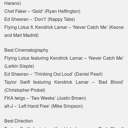
Harano)
Chet Faker – ‘Gold’ (Ryan Heffington)
Ed Sheeran – ‘Don’t’ (Nappy Tabs)
Flying Lotus ft. Kendrick Lamar – ‘Never Catch Me’ (Keone
and Mari Madrid)
Best Cinematography
Flying Lotus featuring Kendrick Lamar – ‘Never Catch Me’
(Larkin Sieple)
Ed Sheeran – ‘Thinking Out Loud’ (Daniel Pearl)
Taylor Swift featuring Kendrick Lamar – ‘Bad Blood’
(Christopher Probst)
FKA twigs – ‘Two Weeks’ (Justin Brown)
alt-J – ‘Left Hand Free’ (Mike Simpson)
Best Direction