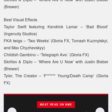
(Brewer)
Best Visual Effects
Taylor Swift featuring Kendrick Lamar – ‘Bad Blood’
(Ingenuity Studios)
FKA twigs – ‘Two Weeks’ (Gloria FX, Tomash Kuzmytskyi,
and Max Chyzhevskyy)
Childish Gambino – ‘Telegraph Ave.’ (Gloria FX)
Skrillex & Diplo – ‘Where Are U Now’ with Justin Bieber
(Brewer)
Tyler, The Creator – ‘F****** Young/Death Camp’ (Gloria
FX)
MOST READ ON NME
‹
›