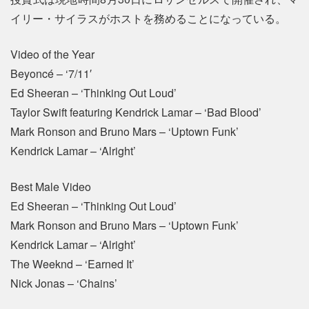
イリー・サイラスがホストを務めることになっている。
Video of the Year
Beyoncé – ‘7/11′
Ed Sheeran – ‘Thinking Out Loud’
Taylor Swift featuring Kendrick Lamar – ‘Bad Blood’
Mark Ronson and Bruno Mars – ‘Uptown Funk’
Kendrick Lamar – ‘Alright’
Best Male Video
Ed Sheeran – ‘Thinking Out Loud’
Mark Ronson and Bruno Mars – ‘Uptown Funk’
Kendrick Lamar – ‘Alright’
The Weeknd – ‘Earned It’
Nick Jonas – ‘Chains’