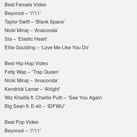
Best Female Video
Beyoncé – ‘7/11′
Taylor Swift – ‘Blank Space’
Nicki Minaj – ‘Anaconda’
Sia – ‘Elastic Heart’
Ellie Goulding – ‘Love Me Like You Do’
Best Hip-Hop Video
Fetty Wap – ‘Trap Queen’
Nicki Minaj – ‘Anaconda’
Kendrick Lamar – ‘Alright’
Wiz Khalifa ft. Charlie Puth – ‘See You Again’
Big Sean ft. E-40 – ‘IDFWU’
Best Pop Video
Beyoncé – ‘7/11′