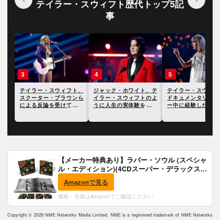
テイラー・スウィフト歴代トップ5記
事
4
5
イラー・スウィフト、
ジャック・ホワイト、テ
テイラー・スウィフト、
クーター・ブラウンら
イラー・スウィフトのよ
ドキュメンタリーでツア
よる反論を受けてさら
うに人生の実体験を歌詞
ー中に経験した二度の破
論
にすることには興味がな
局について言及
いと語る
【メーカー特典あり】ラバー・ソウル (スペシャ
ル・エディション)(4CDスーパー・デラックス)
(完全生産限定盤)(SHM-CD)(特典:B2ポスター付)
Amazonで見る
価格・在庫はAmazonでご確認ください
Copyright © 2026 NME Networks Media Limited. NME is a registered trademark of NME Networks