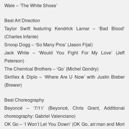
Wale – ‘The White Shoes’
Best Art Direction
Taylor Swift featuring Kendrick Lamar – ‘Bad Blood’
(Charles Infante)
Snoop Dogg – ‘So Many Pros’ (Jason Fijal)
Jack White – ‘Would You Fight For My Love’ (Jeff
Peterson)
The Chemical Brothers – ‘Go’ (Michel Gondry)
Skrillex & Diplo – ‘Where Are U Now’ with Justin Bieber
(Brewer)
Best Choreography
Beyoncé – ‘7/11′ (Beyoncé, Chris Grant, Additional
choreography: Gabriel Valenciano)
OK Go – ‘I Won’t Let You Down’ (OK Go, air:man and Mori