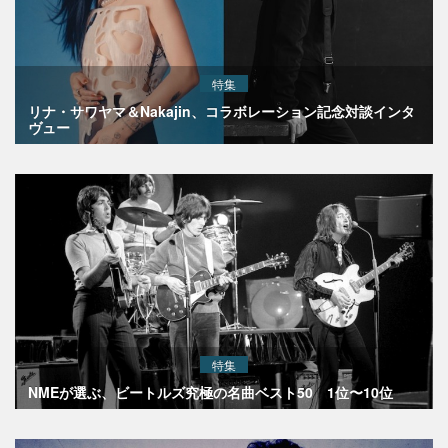
特集
リナ・サワヤマ＆Nakajin、コラボレーション記念対談インタ
ヴュー
特集
NMEが選ぶ、ビートルズ究極の名曲ベスト50 1位〜10位