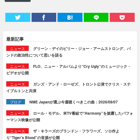
最新記事
ニュース
グリーン・デイのビリー・ジョー・アームストロング、バ
ンドの政治性について思いを語る
ニュース
FLO、ニュー・アルバムより“Cry Ugly”のミュージック・
ビデオが公開
ニュース
ガンズ・アンド・ローゼズ、トロント公演でクリス・ステ
イプルトンと共演
ブログ
NME Japanが選ぶ今週聴くべきこの曲：2026/08/07
ニュース
ロール・モデル、米TV番組で“Harmony”を披露したパフォ
ーマンス映像が公開
ニュース
ザ・キラーズのブランドン・フラワーズ、ソロ作よ
り“Tiger's Blood”の音源が公開