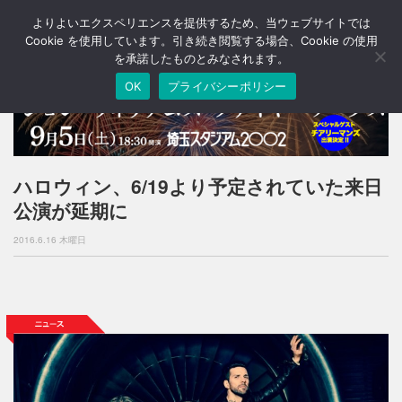
よりよいエクスペリエンスを提供するため、当ウェブサイトでは
T
o
Cookie を使用しています。引き続き閲覧する場合、Cookie の使用
g
を承諾したものとみなされます。
g
OK
プライバシーポリシー
l
e
n
a
v
i
ハロウィン、6/19より予定されていた来日
g
公演が延期に
a
t
2016.6.16 木曜日
i
o
n