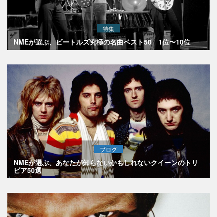
特集
NMEが選ぶ、ビートルズ究極の名曲ベスト50 1位〜10位
ブログ
NMEが選ぶ、あなたが知らないかもしれないクイーンのトリ
ビア50選