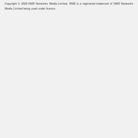
Copyright © 2026 NME Networks Media Limited. NME is a registered trademark of NME Networks
Media Limited being used under licence.