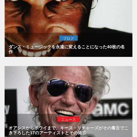
ブログ
ダンス・ミュージックを永遠に変えることになった40枚の名
作
ニュース
オアシスからボウイまで、キース・リチャーズがその毒舌でこ
き下ろした17のアーティストとその発言