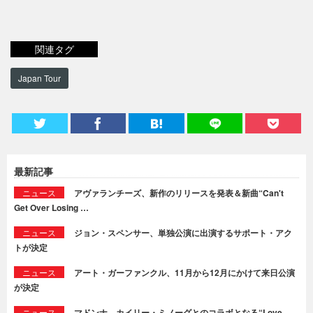
関連タグ
Japan Tour
最新記事
ニュース
アヴァランチーズ、新作のリリースを発表＆新曲“Can't
Get Over Losing …
ニュース
ジョン・スペンサー、単独公演に出演するサポート・アク
トが決定
ニュース
アート・ガーファンクル、11月から12月にかけて来日公演
が決定
ニュース
マドンナ、カイリー・ミノーグとのコラボとなる“Love