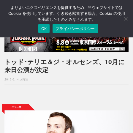
よりよいエクスペリエンスを提供するため、当ウェブサイトでは
T
o
Cookie を使用しています。引き続き閲覧する場合、Cookie の使用
g
を承諾したものとみなされます。
g
OK
プライバシーポリシー
l
e
n
a
v
i
トッド･テリエ＆ジ・オルセンズ、10月に
g
来日公演が決定
a
t
2016.6.14 火曜日
i
o
n