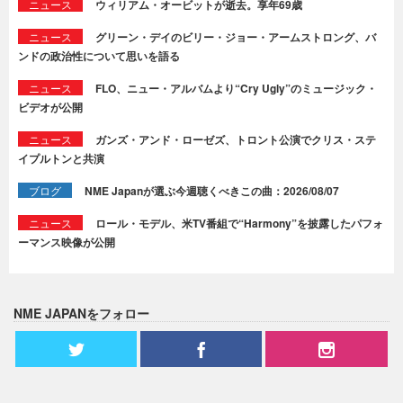
ニュース
ウィリアム・オービットが逝去。享年69歳
ニュース
グリーン・デイのビリー・ジョー・アームストロング、バ
ンドの政治性について思いを語る
ニュース
FLO、ニュー・アルバムより“Cry Ugly”のミュージック・
ビデオが公開
ニュース
ガンズ・アンド・ローゼズ、トロント公演でクリス・ステ
イプルトンと共演
ブログ
NME Japanが選ぶ今週聴くべきこの曲：2026/08/07
ニュース
ロール・モデル、米TV番組で“Harmony”を披露したパフォ
ーマンス映像が公開
NME JAPANをフォロー