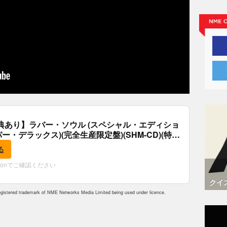
典あり】ラバー・ソウル (スペシャル・エディショ
パー・デラックス)(完全生産限定盤)(SHM-CD)(特
付)
る
zonでご確認ください
クイ
istered trademark of NME Networks Media Limited being used under licence.