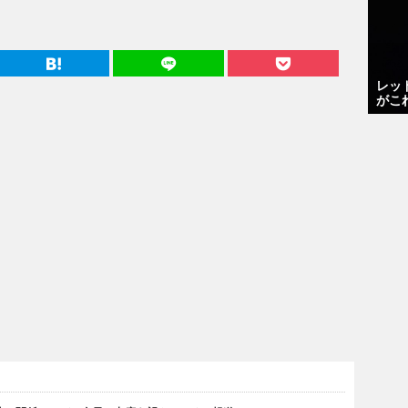
レッ
がこ