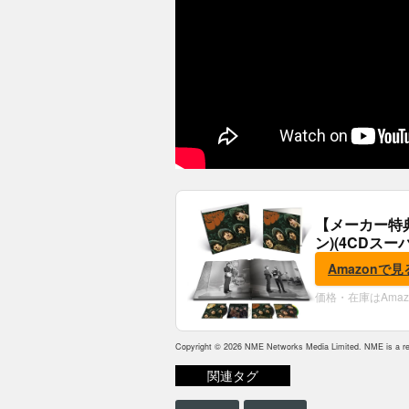
【メーカー特
ン)(4CDスー
典:B2ポスター
Amazonで見
価格・在庫はAma
Copyright © 2026 NME Networks Media Limited. NME is a reg
関連タグ