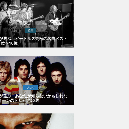
特集
Eが選ぶ、ビートルズ究極の名曲ベスト
1位〜10位
ブログ
Eが選ぶ、あなたが知らないかもしれな
イーンのトリビア50選