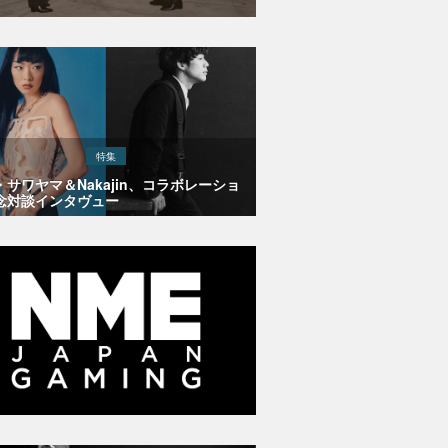
特集
・サワヤマ＆Nakajin、コラボレーショ
念対談インタヴュー