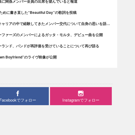
典に関係メンバー全員の出席を望んでいると報道
書き直した“Beautiful Day”の歌詞を投稿
キャリアの中で経験してきたメンバー交代について自身の思いを語…
ーファーズのメンバーによるガッタ・モルタ、デビュー曲を公開
ーランド、バンドが再評価を受けていることについて再び語る
n Boyfriend”のライヴ映像が公開
Facebookでフォロー
Instagramでフォロー