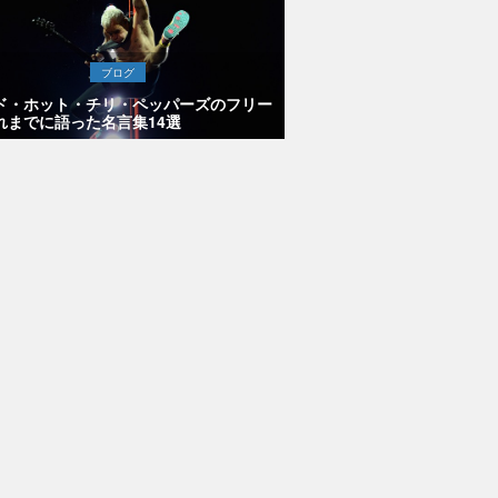
ブログ
ド・ホット・チリ・ペッパーズのフリー
れまでに語った名言集14選