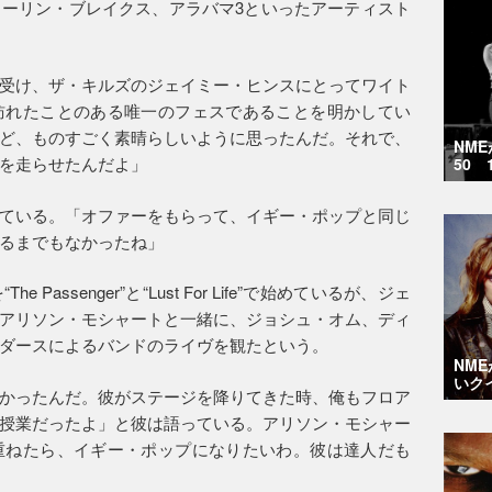
ーリン・ブレイクス、アラバマ3といったアーティスト
受け、ザ・キルズのジェイミー・ヒンスにとってワイト
訪れたことのある唯一のフェスであることを明かしてい
ど、ものすごく素晴らしいように思ったんだ。それで、
NM
を走らせたんだよ」
50 
ている。「オファーをもらって、イギー・ポップと同じ
るまでもなかったね」
assenger”と“Lust For Life”で始めているが、ジェ
アリソン・モシャートと一緒に、ジョシュ・オム、ディ
ダースによるバンドのライヴを観たという。
NM
いク
かったんだ。彼がステージを降りてきた時、俺もフロア
授業だったよ」と彼は語っている。アリソン・モシャー
重ねたら、イギー・ポップになりたいわ。彼は達人だも