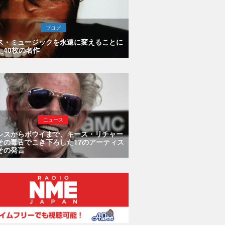
ブログ
ス・ミュージックを永遠に変えることに
た40枚の名作
ニュース
シスからボウイまで、キース・リチャー
その毒舌でこき下ろした17のアーティス
その発言