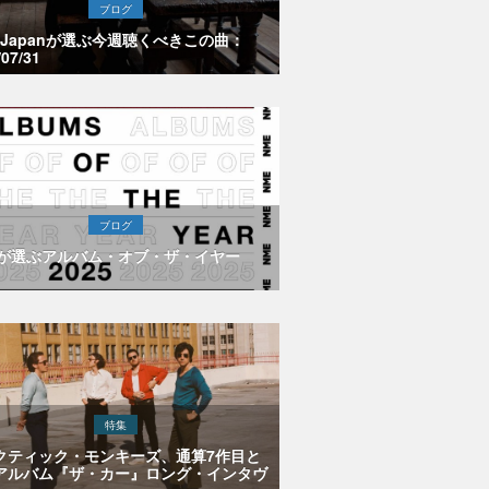
ブログ
E Japanが選ぶ今週聴くべきこの曲：
/07/31
ブログ
Eが選ぶアルバム・オブ・ザ・イヤー
特集
クティック・モンキーズ、通算7作目と
アルバム『ザ・カー』ロング・インタヴ