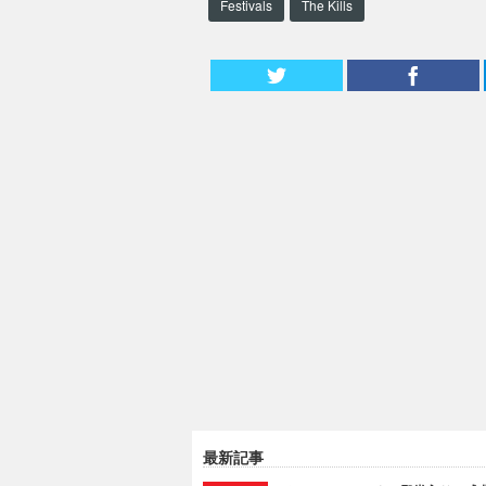
Festivals
The Kills
最新記事