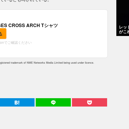
OSES CROSS ARCH Tシャツ
レッ
がこ
る
zonでご確認ください
istered trademark of NME Networks Media Limited being used under licence.