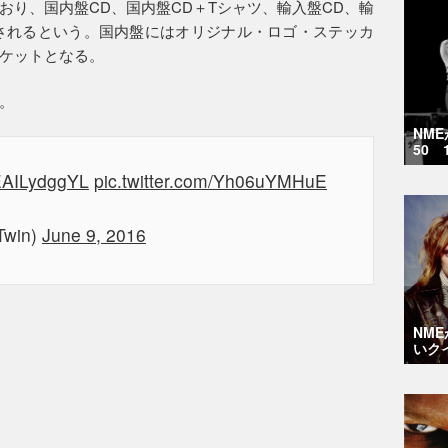
おり、国内盤CD、国内盤CD＋Tシャツ、輸入盤CD、輸
されるという。国内盤にはオリジナル・ロゴ・ステッカ
ケットとなる。
。
NM
50 
/EAILydggYL
pic.twitter.com/Yh06uYMHuE
Twin)
June 9, 2016
NM
いク