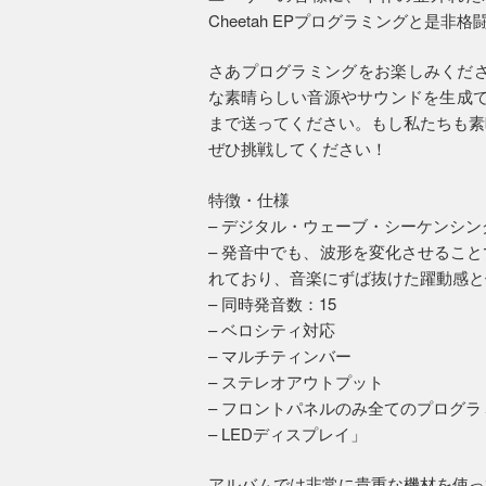
Cheetah EPプログラミングと是非
さあプログラミングをお楽しみください
な素晴らしい音源やサウンドを生成でき
まで送ってください。もし私たちも素
ぜひ挑戦してください！
特徴・仕様
– デジタル・ウェーブ・シーケンシ
– 発音中でも、波形を変化させるこ
れており、音楽にずば抜けた躍動感と
– 同時発音数：15
– ベロシティ対応
– マルチティンバー
– ステレオアウトプット
– フロントパネルのみ全てのプログ
– LEDディスプレイ」
アルバムでは非常に貴重な機材を使っ