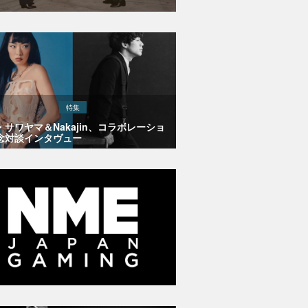
特集
・サワヤマ＆Nakajin、コラボレーショ
念対談インタヴュー