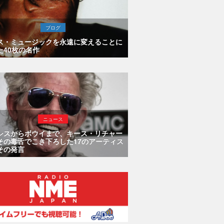
ブログ
ス・ミュージックを永遠に変えることに
た40枚の名作
ニュース
シスからボウイまで、キース・リチャー
その毒舌でこき下ろした17のアーティス
その発言