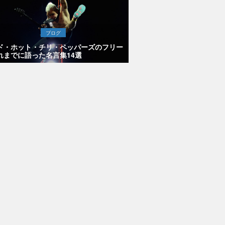
ブログ
ド・ホット・チリ・ペッパーズのフリー
れまでに語った名言集14選