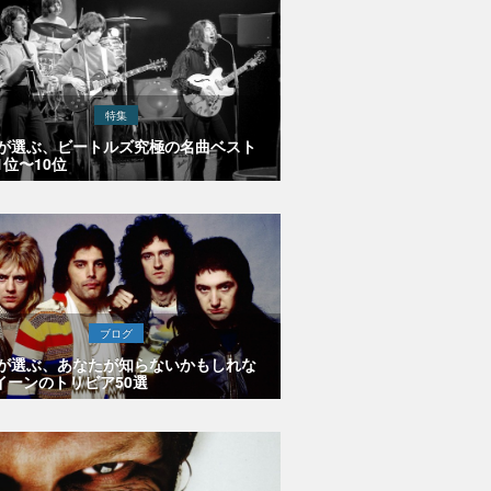
特集
Eが選ぶ、ビートルズ究極の名曲ベスト
1位〜10位
ブログ
Eが選ぶ、あなたが知らないかもしれな
イーンのトリビア50選