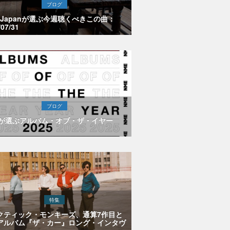
ブログ
E Japanが選ぶ今週聴くべきこの曲：
/07/31
ブログ
Eが選ぶアルバム・オブ・ザ・イヤー
特集
クティック・モンキーズ、通算7作目と
アルバム『ザ・カー』ロング・インタヴ