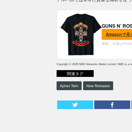
GUNS N’ R
Amazonで見
価格・在庫はAma
Copyright © 2026 NME Networks Media Limited. NME is a reg
関連タグ
Aphex Twin
New Releases