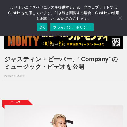
よりよいエクスペリエンスを提供するため、当ウェブサイトでは
T
o
Cookie を使用しています。引き続き閲覧する場合、Cookie の使用
g
を承諾したものとみなされます。
g
OK
プライバシーポリシー
l
e
n
a
v
i
ジャスティン・ビーバー、“Company”の
g
ミュージック・ビデオを公開
a
t
2016.6.9 木曜日
i
o
n