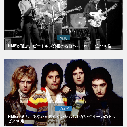
特集
NMEが選ぶ、ビートルズ究極の名曲ベスト50 1位〜10位
ブログ
NMEが選ぶ、あなたが知らないかもしれないクイーンのトリ
ビア50選