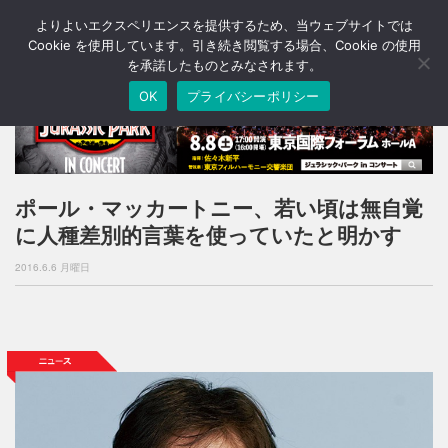
よりよいエクスペリエンスを提供するため、当ウェブサイトでは
T
o
Cookie を使用しています。引き続き閲覧する場合、Cookie の使用
g
を承諾したものとみなされます。
g
OK
プライバシーポリシー
l
e
n
a
v
i
ポール・マッカートニー、若い頃は無自覚
g
に人種差別的言葉を使っていたと明かす
a
t
2016.6.6 月曜日
i
o
n