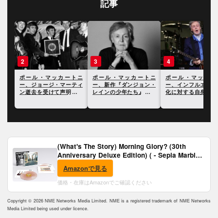
記事
2
3
4
トニ
ポール・マッカートニ
ポール・マッカートニ
ポール・マッカー
過ご
ー、ジョージ・マーティ
ー、新作『ダンジョン・
ー、インフルエンサ
る
ン逝去を受けて声明を発
レインの少年たち』につ
化に対する自身の見
表。全文訳を掲載
いて語った最新インタヴ
語る
ュー
(What's The Story) Morning Glory? (30th
Anniversary Deluxe Edition) ( - Sepia Marble
Vinyl) [Analog]
Amazonで見る
価格・在庫はAmazonでご確認ください
Copyright © 2026 NME Networks Media Limited. NME is a registered trademark of NME Networks
Media Limited being used under licence.