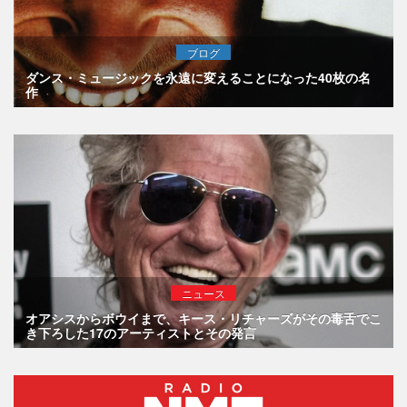
ブログ
ダンス・ミュージックを永遠に変えることになった40枚の名
作
ニュース
オアシスからボウイまで、キース・リチャーズがその毒舌でこ
き下ろした17のアーティストとその発言