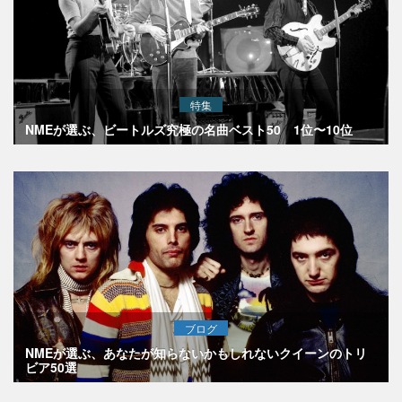
特集
NMEが選ぶ、ビートルズ究極の名曲ベスト50 1位〜10位
ブログ
NMEが選ぶ、あなたが知らないかもしれないクイーンのトリ
ビア50選