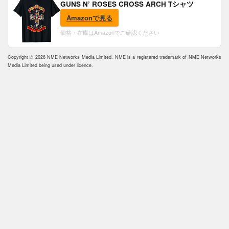
GUNS N’ ROSES CROSS ARCH Tシャツ
Amazonで見る
価格・在庫はAmazonでご確認ください
Copyright © 2026 NME Networks Media Limited. NME is a registered trademark of NME Networks
Media Limited being used under licence.