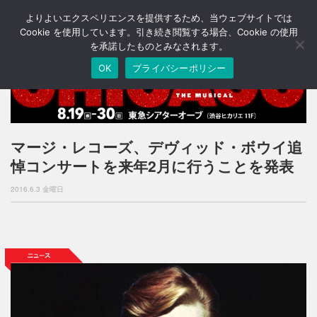
よりよいエクスペリエンスを提供するため、当ウェブサイトでは
T
o
Cookie を使用しています。引き続き閲覧する場合、Cookie の使用
g
を承諾したものとみなされます。
g
OK
プライバシーポリシー
l
e
n
a
v
i
マージ・レコーズ、デヴィッド・ボウイ追
g
悼コンサートを来年2月に行うことを発表
a
t
2016.6.3 金曜日
i
o
n