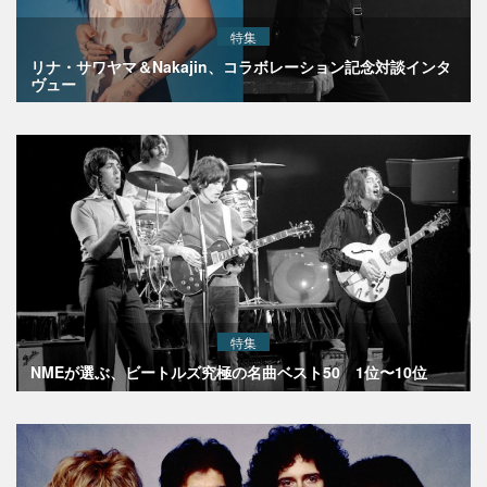
特集
リナ・サワヤマ＆Nakajin、コラボレーション記念対談インタ
ヴュー
特集
NMEが選ぶ、ビートルズ究極の名曲ベスト50 1位〜10位