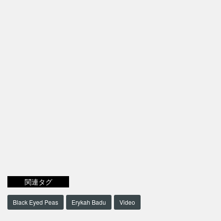
関連タグ
Black Eyed Peas
Erykah Badu
Video