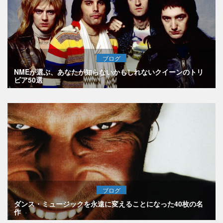
ブログ
NMEが選ぶ、あなたが知らないかもしれないクイーンのトリ
ビア50選
ブログ
ダンス・ミュージックを永遠に変えることになった40枚の名
作