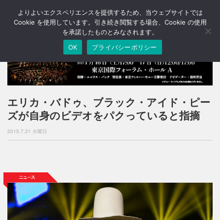
よりよいエクスペリエンスを提供するため、当ウェブサイトでは
T
o
Cookie を使用しています。引き続き閲覧する場合、Cookie の使用
g
を承諾したものとみなされます。
g
OK
プライバシーポリシー
l
e
n
a
v
i
エリカ・バドゥ、ブラック・アイド・ピー
g
ズが自身のビデオをパクっていると指摘
a
t
2015.7.21 火曜日
i
o
n