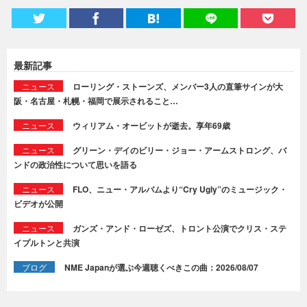
最新記事
ニュース
ローリング・ストーンズ、メンバー3人の直筆サインが大
阪・名古屋・札幌・福岡で展示されること…
ニュース
ウィリアム・オービットが逝去。享年69歳
ニュース
グリーン・デイのビリー・ジョー・アームストロング、バ
ンドの政治性について思いを語る
ニュース
FLO、ニュー・アルバムより“Cry Ugly”のミュージック・
ビデオが公開
ニュース
ガンズ・アンド・ローゼズ、トロント公演でクリス・ステ
イプルトンと共演
ブログ
NME Japanが選ぶ今週聴くべきこの曲：2026/08/07