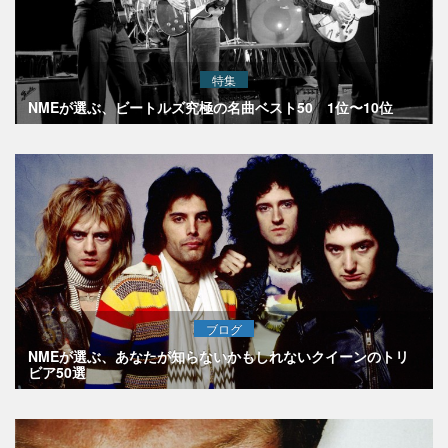
特集
NMEが選ぶ、ビートルズ究極の名曲ベスト50 1位〜10位
ブログ
NMEが選ぶ、あなたが知らないかもしれないクイーンのトリ
ビア50選