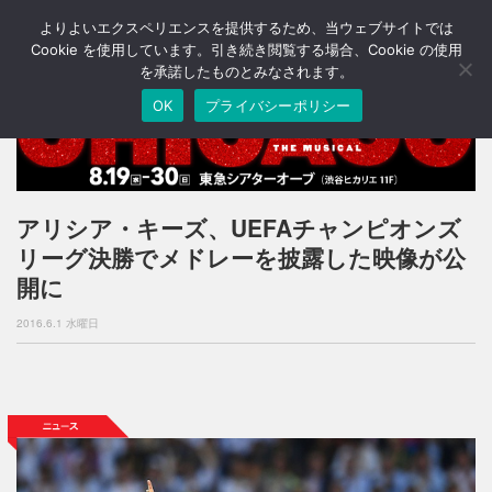
よりよいエクスペリエンスを提供するため、当ウェブサイトでは
T
o
Cookie を使用しています。引き続き閲覧する場合、Cookie の使用
g
を承諾したものとみなされます。
g
OK
プライバシーポリシー
l
e
n
a
v
i
アリシア・キーズ、UEFAチャンピオンズ
g
リーグ決勝でメドレーを披露した映像が公
a
t
開に
i
o
2016.6.1 水曜日
n