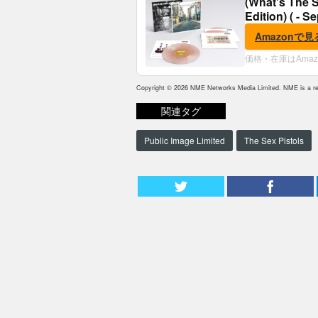
(What's The S
Edition) ( - S
Amazonで見
価格・在庫はAma
Copyright © 2026 NME Networks Media Limited. NME is a reg
関連タグ
Public Image Limited
The Sex Pistols