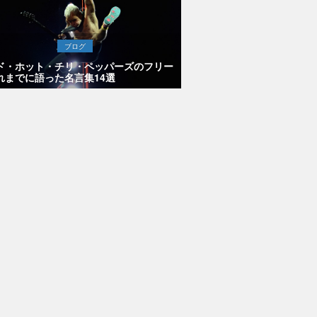
ブログ
ド・ホット・チリ・ペッパーズのフリー
れまでに語った名言集14選