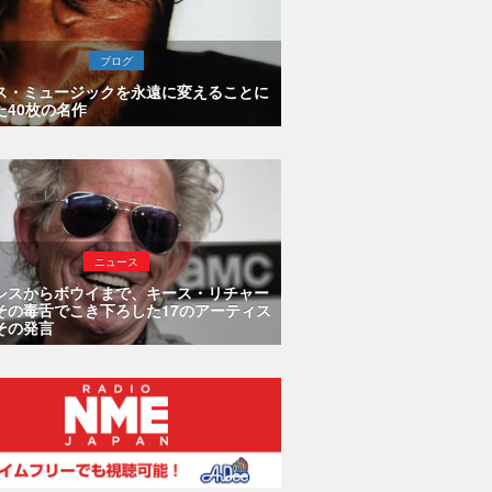
ブログ
ス・ミュージックを永遠に変えることに
た40枚の名作
ニュース
シスからボウイまで、キース・リチャー
その毒舌でこき下ろした17のアーティス
その発言