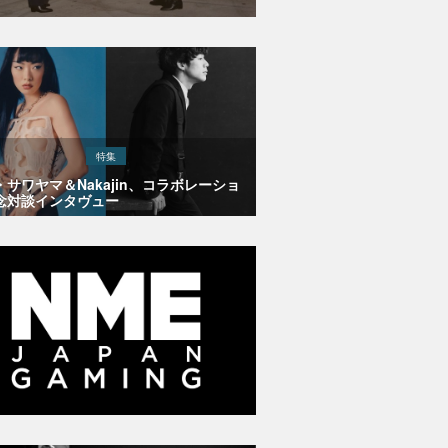
特集
・サワヤマ＆Nakajin、コラボレーショ
念対談インタヴュー