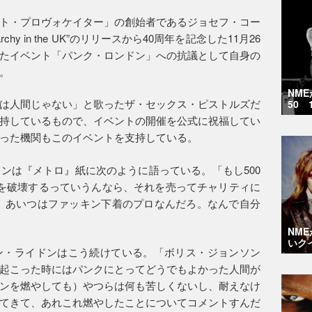
ト・プロヴォケイター」の創始者であるジョセフ・コー
y in the UK”のリリースから40周年を記念した11月26
たイベント「パンク・ロンドン」への抗議として自身の
。
NM
は人間じゃない」と歌ったザ・セックス・ピストルズだ
50 
持しているもので、イベントの開催を公式に祝福してい
った機関もこのイベントを支持している。
ンは『メトロ』紙に次のように語っている。「もし500
を破壊するっていうんなら、それを売ってチャリティに
 あいつはファッキン下着のプロなんだろ。なんで自分
NM
いク
ン・ライドンはこう続けている。「ボリス・ジョンソン
起こった時にはパンクにとってどうでもよかった人間が
ンを燃やしても）やつらは何も苦しくないし、耐えなけ
てきて、あれこれ燃やしたことについてコメントすんだ