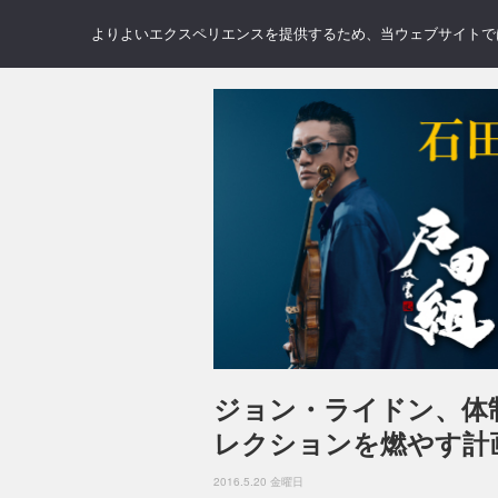
NEWS
REVIEWS
GAL
よりよいエクスペリエンスを提供するため、当ウェブサイトでは 
ジョン・ライドン、体
レクションを燃やす計
2016.5.20 金曜日