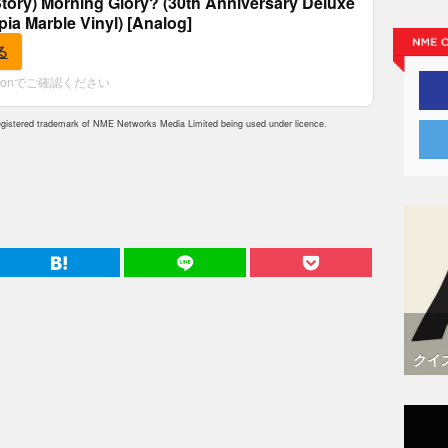
tory) Morning Glory? (30th Anniversary Deluxe
epia Marble Vinyl) [Analog]
る
zonでご確認ください
istered trademark of NME Networks Media Limited being used under licence.
クイ