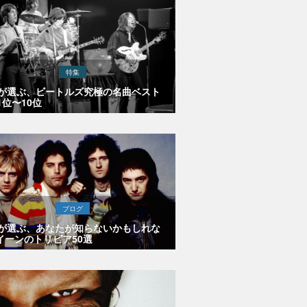
特集
Eが選ぶ、ビートルズ究極の名曲ベスト
1位〜10位
ブログ
Eが選ぶ、あなたが知らないかもしれな
イーンのトリビア50選