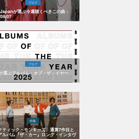
ブログ
E Japanが選ぶ今週聴くべきこの曲：
/08/07
ブログ
Eが選ぶアルバム・オブ・ザ・イヤー
特集
クティック・モンキーズ、通算7作目と
アルバム『ザ・カー』ロング・インタヴ