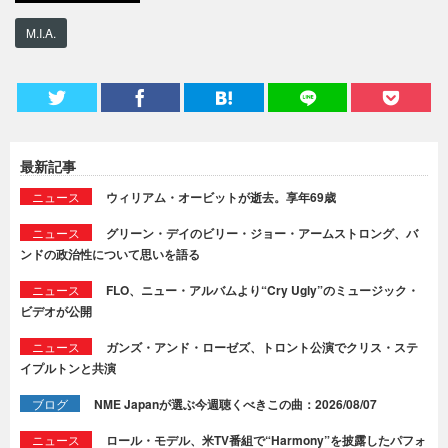
M.I.A.
最新記事
ニュース
ウィリアム・オービットが逝去。享年69歳
ニュース
グリーン・デイのビリー・ジョー・アームストロング、バ
ンドの政治性について思いを語る
ニュース
FLO、ニュー・アルバムより“Cry Ugly”のミュージック・
ビデオが公開
ニュース
ガンズ・アンド・ローゼズ、トロント公演でクリス・ステ
イプルトンと共演
ブログ
NME Japanが選ぶ今週聴くべきこの曲：2026/08/07
ニュース
ロール・モデル、米TV番組で“Harmony”を披露したパフォ