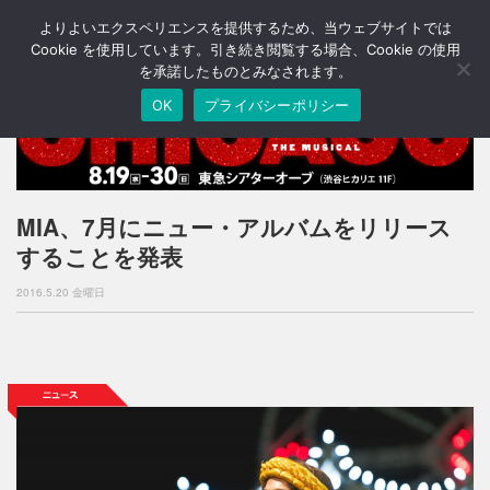
よりよいエクスペリエンスを提供するため、当ウェブサイトでは
T
o
Cookie を使用しています。引き続き閲覧する場合、Cookie の使用
g
を承諾したものとみなされます。
g
OK
プライバシーポリシー
l
e
n
a
v
i
MIA、7月にニュー・アルバムをリリース
g
することを発表
a
t
2016.5.20 金曜日
i
o
n