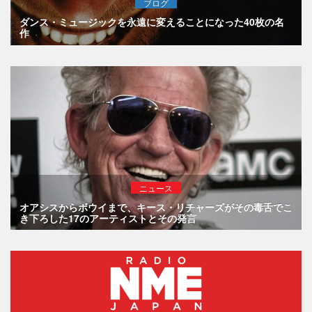
ブログ
ダンス・ミュージックを永遠に変えることになった40枚の名
作
ニュース
オアシスからボウイまで、キース・リチャーズがその毒舌でこ
き下ろした17のアーティストとその発言