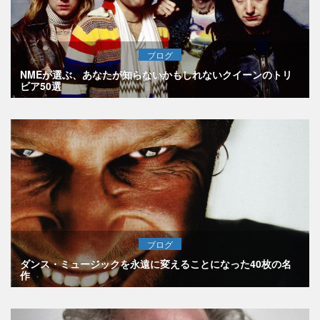
ブログ
NMEが選ぶ、あなたが知らないかもしれないクイーンのトリ
ビア50選
ブログ
ダンス・ミュージックを永遠に変えることになった40枚の名
作