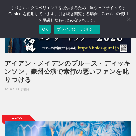
よりよいエクスペリエンスを提供するため、当ウェブサイトでは
T
o
Cookie を使用しています。引き続き閲覧する場合、Cookie の使用
g
を承諾したものとみなされます。
g
OK
プライバシーポリシー
l
e
n
a
v
i
アイアン・メイデンのブルース・ディッキ
g
ンソン、豪州公演で素行の悪いファンを叱
a
t
りつける
i
o
2016.5.18 水曜日
n