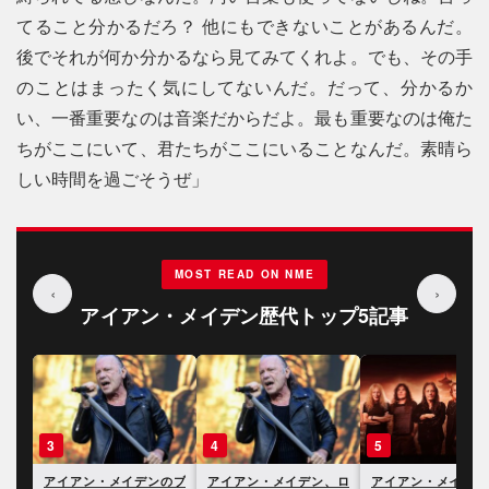
てること分かるだろ？ 他にもできないことがあるんだ。
後でそれが何か分かるなら見てみてくれよ。でも、その手
のことはまったく気にしてないんだ。だって、分かるか
い、一番重要なのは音楽だからだよ。最も重要なのは俺た
ちがここにいて、君たちがここにいることなんだ。素晴ら
しい時間を過ごそうぜ」
MOST READ ON NME
‹
›
アイアン・メイデン歴代トップ5記事
3
4
5
のス
アイアン・メイデンのブ
アイアン・メイデン、ロ
アイアン・メイデン