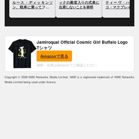
ロッ
ルース・ディッキンソ
ックの殿堂入りの式典に
ティーヴ・ハリス
て自
ン、戦車に乗ってフェス
出席しないことを表明
コ・マクブレインの
会場に入る動画が公開
ーからの引退を受け
散を考えたと語る
Jamiroquai Official Cosmic Girl Buffalo Logo
Tシャツ
Amazonで見る
価格・在庫はAmazonでご確認ください
Copyright © 2026 NME Networks Media Limited. NME is a registered trademark of NME Networks
Media Limited being used under licence.