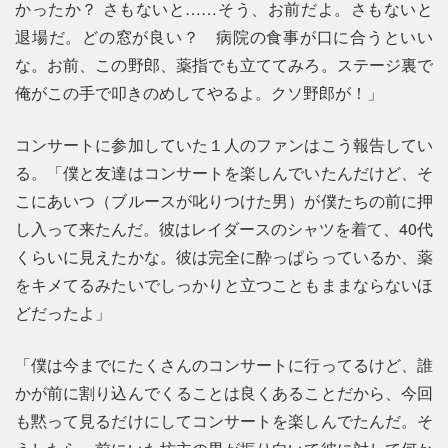
かったか？ さもないと……そう、お前だよ。さもないと
退場だ。どの窓が良い？ 病院の食事が口に合うといい
な。お前、この野郎、薬指でも立ててみろ。ステージ裏で
俺がこの手で叩きのめしてやるよ。クソ野郎が！」
コンサートに参加していた１人のファンはこう報告してい
る。「僕と友達はコンサートを楽しんでいたんだけど、そ
こにあいつ（ブルースが叱りつけた男）が僕たちの前に押
し入って来たんだ。彼はレイダースのシャツを着て、40代
くらいに見えたかな。彼は完全に酔っぱらっているか、薬
をキメてるみたいでしっかりと立つこともままならないほ
どだったよ」
「僕は今までにたくさんのコンサートに行ってるけど、誰
かが前に割り込んでくることは良くあることだから、今回
も黙って見るだけにしてコンサートを楽しんでたんだ。そ