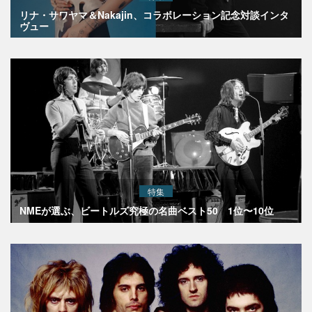
リナ・サワヤマ＆Nakajin、コラボレーション記念対談インタ
ヴュー
特集
NMEが選ぶ、ビートルズ究極の名曲ベスト50 1位〜10位