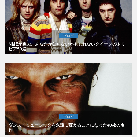
ブログ
NMEが選ぶ、あなたが知らないかもしれないクイーンのトリ
ビア50選
ブログ
ダンス・ミュージックを永遠に変えることになった40枚の名
作