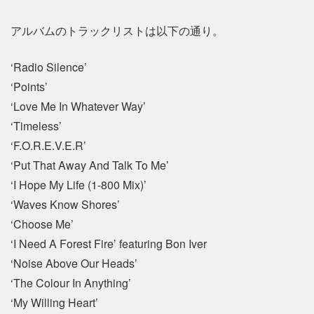
アルバムのトラックリストは以下の通り。
‘Radio Silence’
‘Points’
‘Love Me In Whatever Way’
‘Timeless’
‘F.O.R.E.V.E.R’
‘Put That Away And Talk To Me’
‘I Hope My Life (1-800 Mix)’
‘Waves Know Shores’
‘Choose Me’
‘I Need A Forest Fire’ featuring Bon Iver
‘Noise Above Our Heads’
‘The Colour In Anything’
‘My Willing Heart’