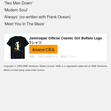
‘Two Men Down’
‘Modern Soul’
‘Always’ (co-written with Frank Ocean)
‘Meet You In The Maze’
Jamiroquai Official Cosmic Girl Buffalo Logo
Tシャツ
Amazonで見る
価格・在庫はAmazonでご確認ください
Copyright © 2026 NME Networks Media Limited. NME is a registered trademark of NME Networks
Media Limited being used under licence.