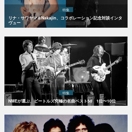
特集
リナ・サワヤマ＆Nakajin、コラボレーション記念対談インタ
ヴュー
特集
NMEが選ぶ、ビートルズ究極の名曲ベスト50 1位〜10位