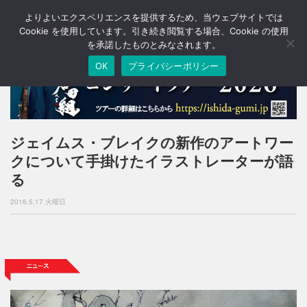
よりよいエクスペリエンスを提供するため、当ウェブサイトでは
T
o
Cookie を使用しています。引き続き閲覧する場合、Cookie の使用
g
を承諾したものとみなされます。
g
OK
プライバシーポリシー
l
e
n
a
v
i
ジェイムス・ブレイクの新作のアートワー
g
クについて手掛けたイラストレーターが語
a
t
る
i
o
2016.5.17 火曜日
n