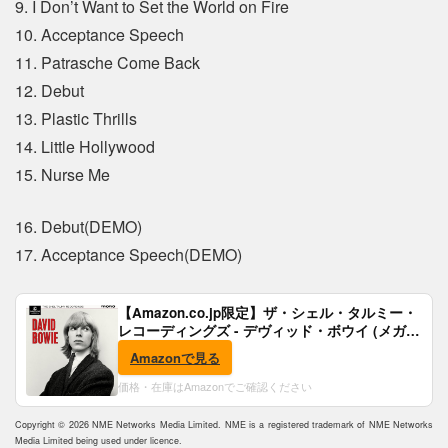
9. I Don’t Want to Set the World on Fire
10. Acceptance Speech
11. Patrasche Come Back
12. Debut
13. Plastic Thrills
14. Little Hollywood
15. Nurse Me
16. Debut(DEMO)
17. Acceptance Speech(DEMO)
【Amazon.co.jp限定】ザ・シェル・タルミー・
レコーディングズ - デヴィッド・ボウイ (メガジ
ャケ付)
Amazonで見る
価格・在庫はAmazonでご確認ください
Copyright © 2026 NME Networks Media Limited. NME is a registered trademark of NME Networks
Media Limited being used under licence.