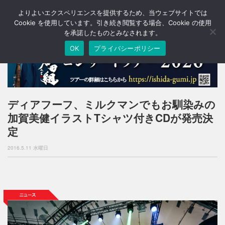
よりよいエクスペリエンスを提供するため、当ウェブサイトでは
T
o
Cookie を使用しています。引き続き閲覧する場合、Cookie の使用
g
を承諾したものとみなされます。
g
OK
プライバシーポリシー
l
e
n
a
v
i
ディアフーフ、ミルクマンでもお馴染みの
g
加賀美健イラストTシャツ付きCDが発売決
a
t
定
i
o
2016.5.11 水曜日
n