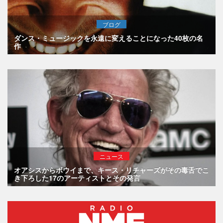
ブログ
ダンス・ミュージックを永遠に変えることになった40枚の名
作
ニュース
オアシスからボウイまで、キース・リチャーズがその毒舌でこ
き下ろした17のアーティストとその発言