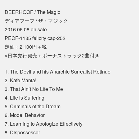
DEERHOOF / The Magic
ディアフーフ / ザ・マジック
2016.06.08 on sale
PECF-1135 felicity cap-252
定価：2,100円＋税
※日本先行発売＋ボーナストラック2曲付き
1. The Devil and his Anarchic Surrealist Retinue
2. Kafe Mania!
3. That Ain’t No Life To Me
4. Life is Suffering
5. Criminals of the Dream
6. Model Behavior
7. Learning to Apologize Effectively
8. Dispossessor