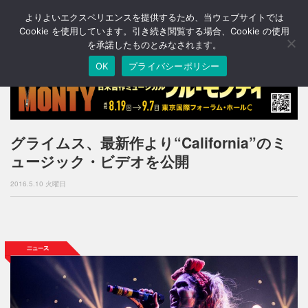
よりよいエクスペリエンスを提供するため、当ウェブサイトでは
T
o
Cookie を使用しています。引き続き閲覧する場合、Cookie の使用
g
を承諾したものとみなされます。
g
OK
プライバシーポリシー
l
e
n
a
v
i
グライムス、最新作より“California”のミ
g
ュージック・ビデオを公開
a
t
2016.5.10 火曜日
i
o
n