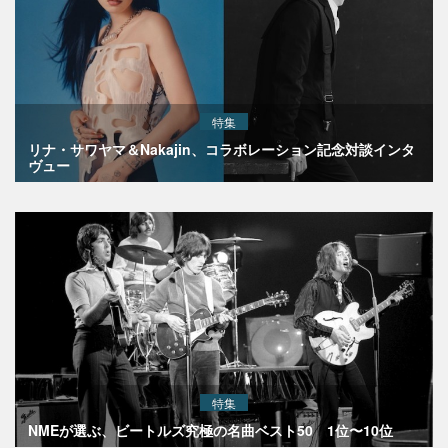
特集
リナ・サワヤマ＆Nakajin、コラボレーション記念対談インタ
ヴュー
特集
NMEが選ぶ、ビートルズ究極の名曲ベスト50 1位〜10位