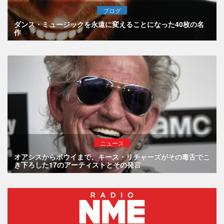
ブログ
ダンス・ミュージックを永遠に変えることになった40枚の名
作
ニュース
オアシスからボウイまで、キース・リチャーズがその毒舌でこ
き下ろした17のアーティストとその発言