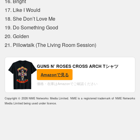
16. Bright
17. Like I Would
18. She Don’t Love Me
19. Do Something Good
20. Golden
21. Pillowtalk (The Living Room Session)
GUNS N’ ROSES CROSS ARCH Tシャツ
Amazonで見る
価格・在庫はAmazonでご確認ください
Copyright © 2026 NME Networks Media Limited. NME is a registered trademark of NME Networks
Media Limited being used under licence.