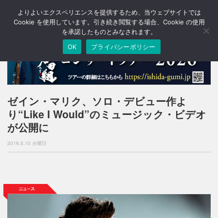
よりよいエクスペリエンスを提供するため、当ウェブサイトでは
T
o
Cookie を使用しています。引き続き閲覧する場合、Cookie の使用
g
を承諾したものとみなされます。
g
OK
プライバシーポリシー
l
e
n
a
v
i
ゼイン・マリク、ソロ・デビュー作よ
g
り“Like I Would”のミュージック・ビデオ
a
t
が公開に
i
o
2016.5.10 火曜日
n