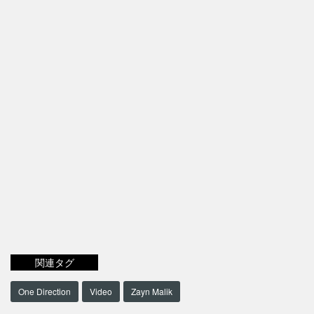
関連タグ
One Direction
Video
Zayn Malik