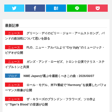
最新記事
ニュース
グリーン・デイのビリー・ジョー・アームストロング、バ
ンドの政治性について思いを語る
ニュース
FLO、ニュー・アルバムより“Cry Ugly”のミュージック・
ビデオが公開
ニュース
ガンズ・アンド・ローゼズ、トロント公演でクリス・ステ
イプルトンと共演
ブログ
NME Japanが選ぶ今週聴くべきこの曲：2026/08/07
ニュース
ロール・モデル、米TV番組で“Harmony”を披露したパフォ
ーマンス映像が公開
ニュース
ザ・キラーズのブランドン・フラワーズ、ソロ作よ
り“Tiger's Blood”の音源が公開