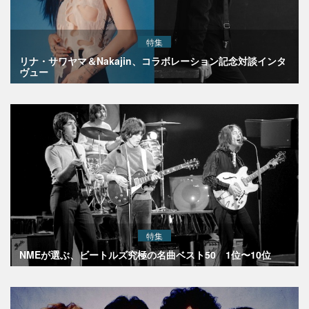
特集
リナ・サワヤマ＆Nakajin、コラボレーション記念対談インタ
ヴュー
特集
NMEが選ぶ、ビートルズ究極の名曲ベスト50 1位〜10位