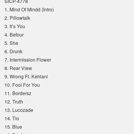
SICP-4778
1. Mind Of Mindd (Intro)
2. Pillowtalk
3. It’s You
4. Befour
5. She
6. Drunk
7. Intermission Flower
8. Rear View
9. Wrong Ft. Kehlani
10. Fool For You
11. Bordersz
12. Truth
13. Lucozade
14. Tio
15. Blue