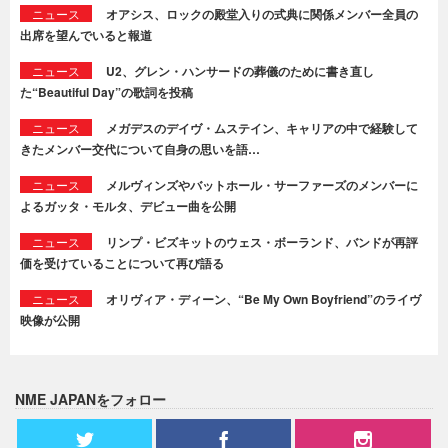
ニュース
オアシス、ロックの殿堂入りの式典に関係メンバー全員の
出席を望んでいると報道
ニュース
U2、グレン・ハンサードの葬儀のために書き直し
た“Beautiful Day”の歌詞を投稿
ニュース
メガデスのデイヴ・ムステイン、キャリアの中で経験して
きたメンバー交代について自身の思いを語…
ニュース
メルヴィンズやバットホール・サーファーズのメンバーに
よるガッタ・モルタ、デビュー曲を公開
ニュース
リンプ・ビズキットのウェス・ボーランド、バンドが再評
価を受けていることについて再び語る
ニュース
オリヴィア・ディーン、“Be My Own Boyfriend”のライヴ
映像が公開
NME JAPANをフォロー