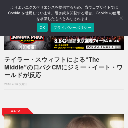
よりよいエクスペリエンスを提供するため、当ウェブサイトでは
T
o
Cookie を使用しています。引き続き閲覧する場合、Cookie の使用
g
を承諾したものとみなされます。
g
OK
プライバシーポリシー
l
e
n
a
v
i
テイラー・スウィフトによる“The
g
Middle”の口パクCMにジミー・イート・ワ
a
t
ールドが反応
i
o
2016.4.26 火曜日
n