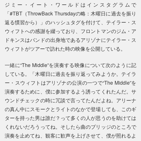
ジミー・イート・ワールドはインスタグラムで
「#TBT（ThrowBack Thursdayの略：木曜日に過去を振り
返る慣習から）」のハッシュタグを付けて、テイラー・ス
ウィフトへの感謝を綴っており、フロントマンのジム・ア
ドキンスはバンドの出身地であるアリゾナにテイラー・ス
ウィフトがツアーで訪れた時の映像を公開している。
一緒に“The Middle”を演奏する映像について次のように記
している。「木曜日に過去を振り返ってみようか。テイラ
ー・スウィフトはアリゾナの公演の一つで“The Middle”を
演奏するために、僕に参加するよう誘ってくれたんだ。サ
ウンドチェックの時に冗談で言ってたんだよね。アリーナ
の真ん中にスモークとライトのなかで登場しても、このギ
ターを持った男は誰だ？って多くの人が思うのを助けては
くれないだろうってね。そしたら曲のブリッジのところで
演奏を止めてね、観客に歓声を上げさせて、僕が照れるよ