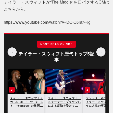
テイラー・スウィフトが“The Middle”を口パクするCMは
こちらから。
https://www.youtube.com/watch?v=DOIQ5i87-Kg
MOST READ ON NME
‹
›
テイラー・スウィフト歴代トップ5記
事
3
4
5
ト＆
テイラー・スウィフト、
ジャック・ホワイト、テ
テイラー・スウィフ
ェス
スクーター・ブラウンら
イラー・スウィフトのよ
ドキュメンタリーで
歌詞を
による反論を受けてさら
うに人生の実体験を歌詞
ー中に経験した二度
明ら
に反論
にすることには興味がな
局について言及