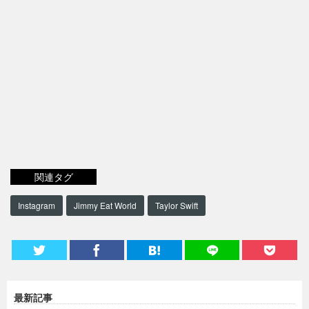
関連タグ
Instagram
Jimmy Eat World
Taylor Swift
最新記事