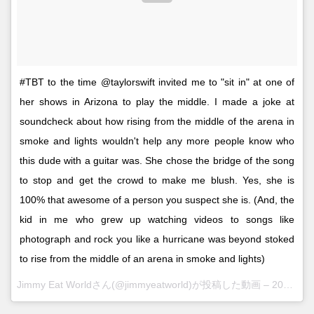
#TBT to the time @taylorswift invited me to "sit in" at one of
her shows in Arizona to play the middle. I made a joke at
soundcheck about how rising from the middle of the arena in
smoke and lights wouldn't help any more people know who
this dude with a guitar was. She chose the bridge of the song
to stop and get the crowd to make me blush. Yes, she is
100% that awesome of a person you suspect she is. (And, the
kid in me who grew up watching videos to songs like
photograph and rock you like a hurricane was beyond stoked
to rise from the middle of an arena in smoke and lights)
Jimmy Eat Worldさん(@jimmyeatworld)が投稿した動画 –
2016 4月 21 9:28午前 PDT