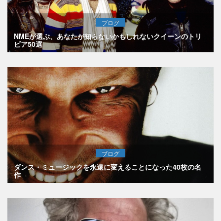
ブログ
NMEが選ぶ、あなたが知らないかもしれないクイーンのトリ
ビア50選
ブログ
ダンス・ミュージックを永遠に変えることになった40枚の名
作