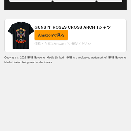
いと語る
GUNS N’ ROSES CROSS ARCH Tシャツ
Amazonで見る
価格・在庫はAmazonでご確認ください
Copyright © 2026 NME Networks Media Limited. NME is a registered trademark of NME Networks
Media Limited being used under licence.