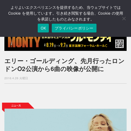
よりよいエクスペリエンスを提供するため、当ウェブサイトでは
T
o
Cookie を使用しています。引き続き閲覧する場合、Cookie の使用
g
を承諾したものとみなされます。
g
OK
プライバシーポリシー
l
e
n
a
v
i
エリー・ゴールディング、先月行ったロン
g
ドンO2公演から6曲の映像が公開に
a
t
2016.4.26 火曜日
i
o
n