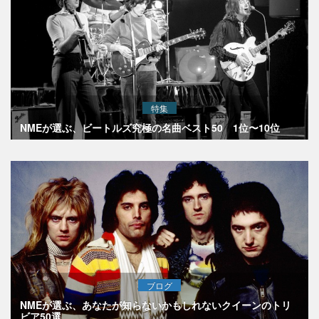
特集
NMEが選ぶ、ビートルズ究極の名曲ベスト50 1位〜10位
ブログ
NMEが選ぶ、あなたが知らないかもしれないクイーンのトリ
ビア50選