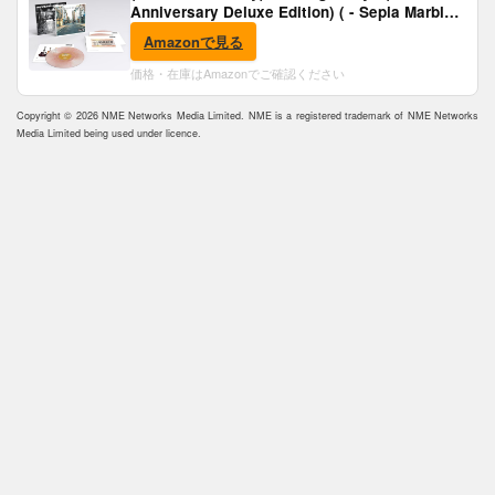
Anniversary Deluxe Edition) ( - Sepia Marble
Vinyl) [Analog]
Amazonで見る
価格・在庫はAmazonでご確認ください
Copyright © 2026 NME Networks Media Limited. NME is a registered trademark of NME Networks
Media Limited being used under licence.