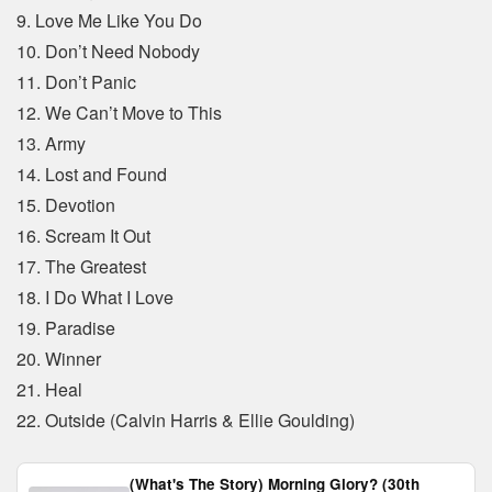
9. Love Me Like You Do
10. Don’t Need Nobody
11. Don’t Panic
12. We Can’t Move to This
13. Army
14. Lost and Found
15. Devotion
16. Scream It Out
17. The Greatest
18. I Do What I Love
19. Paradise
20. Winner
21. Heal
22. Outside (Calvin Harris & Ellie Goulding)
(What's The Story) Morning Glory? (30th