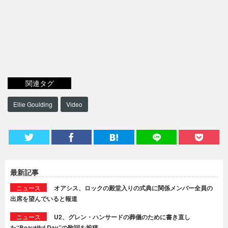
関連タグ
Ellie Goulding
Video
最新記事
ニュース
オアシス、ロックの殿堂入りの式典に関係メンバー全員の
出席を望んでいると報道
ニュース
U2、グレン・ハンサードの葬儀のために書き直し
た“Beautiful Day”の歌詞を投稿