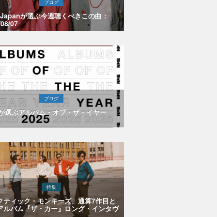
ブログ
E Japanが選ぶ今週聴くべきこの曲：
/08/07
ブログ
Eが選ぶアルバム・オブ・ザ・イヤー
特集
クティック・モンキーズ、通算7作目と
アルバム『ザ・カー』ロング・インタヴ