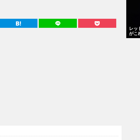
レッ
がこ