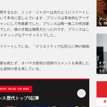
明するなか、ミック・ジャガーは次のようにツイートし
いて本当に悲しんでいます。プリンスは革命的なアーテ
ダン
なっ
ャンにして作曲家でした。プリンスは唯一無二の作詞家
でした。彼の才能は無限大だったのです。プリンスはこ
サイティングなアーティストでした」
ツイートしている。「クリエイティヴな巨人に神の御加
オア
後を絶たず、オバマ大統領が追悼のコメントを発表した
ズが
も追悼の意を表している。
トと
MOST READ ON NME
›
ンス歴代トップ5記事