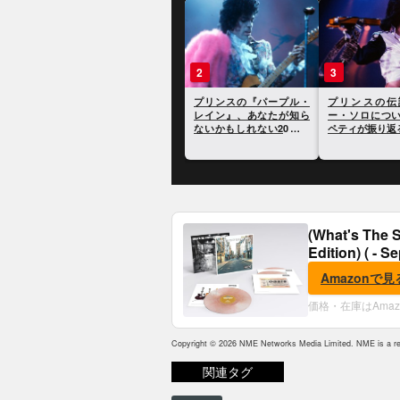
1
2
3
プリンス、死の直前に154
プリンスの『パープル・
プリンスの伝
時間連続で作業していた
レイン』、あなたが知ら
ー・ソロにつ
ことが明らかに
ないかもしれない20のト
ペティが振り返
リビア
(What's The S
Edition) ( - S
Amazonで見
価格・在庫はAma
Copyright © 2026 NME Networks Media Limited. NME is a reg
関連タグ