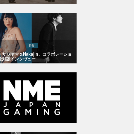
特集
・サワヤマ＆Nakajin、コラボレーショ
念対談インタヴュー