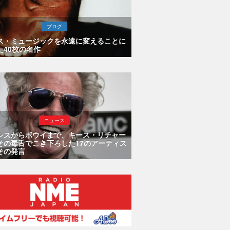
ブログ
ス・ミュージックを永遠に変えることに
た40枚の名作
ニュース
シスからボウイまで、キース・リチャー
その毒舌でこき下ろした17のアーティス
その発言