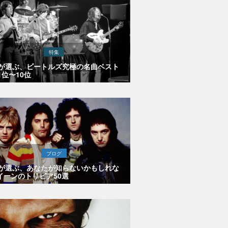
特集
Eが選ぶ、ビートルズ究極の名曲ベスト
1位〜10位
ブログ
Eが選ぶ、あなたが知らないかもしれな
イーンのトリビア50選