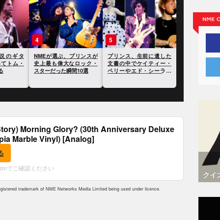
4
5
説のギタ
NMEが選ぶ、プリンスが
プリンス、生前に遺した
いてトム・
史上最も偉大なロック・
文書の中でケイティー・
る
スターだった瞬間10選
ペリーやエド・シーラン
を批判
tory) Morning Glory? (30th Anniversary Deluxe
epia Marble Vinyl) [Analog]
る
zonでご確認ください
クイ
istered trademark of NME Networks Media Limited being used under licence.