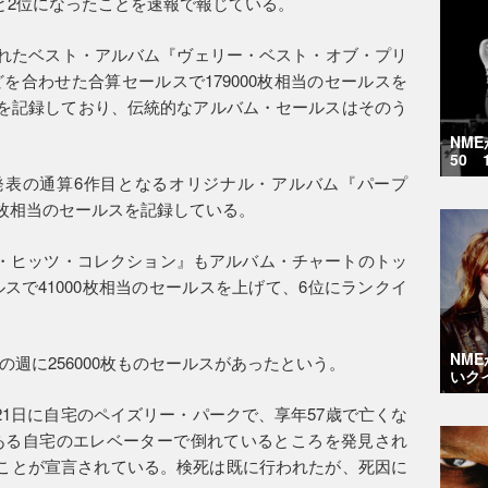
と2位になったことを速報で報じている。
スされたベスト・アルバム『ヴェリー・ベスト・オブ・プリ
を合わせた合算セールスで179000枚相当のセールスを
伸びを記録しており、伝統的なアルバム・セールスはそのう
NM
50 
年発表の通算6作目となるオリジナル・アルバム『パープ
0枚相当のセールスを記録している。
・ヒッツ・コレクション』もアルバム・チャートのトッ
スで41000枚相当のセールスを上げて、6位にランクイ
NM
週に256000枚ものセールスがあったという。
いク
21日に自宅のペイズリー・パークで、享年57歳で亡くな
ある自宅のエレベーターで倒れているところを発見され
たことが宣言されている。検死は既に行われたが、死因に