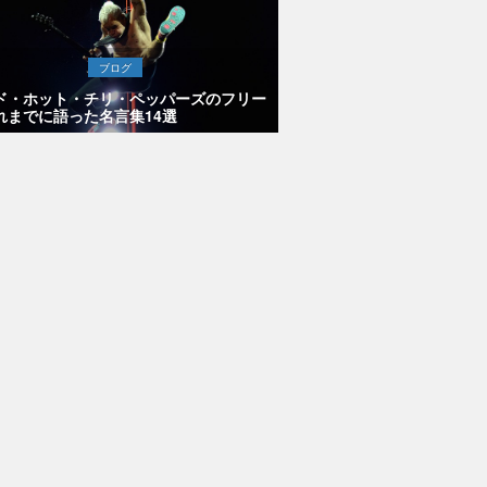
ブログ
ド・ホット・チリ・ペッパーズのフリー
れまでに語った名言集14選