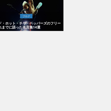
ブログ
ド・ホット・チリ・ペッパーズのフリー
れまでに語った名言集14選