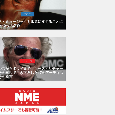
ブログ
ス・ミュージックを永遠に変えることに
た40枚の名作
ニュース
シスからボウイまで、キース・リチャー
その毒舌でこき下ろした17のアーティス
その発言