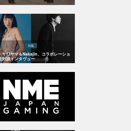
特集
・サワヤマ＆Nakajin、コラボレーショ
念対談インタヴュー