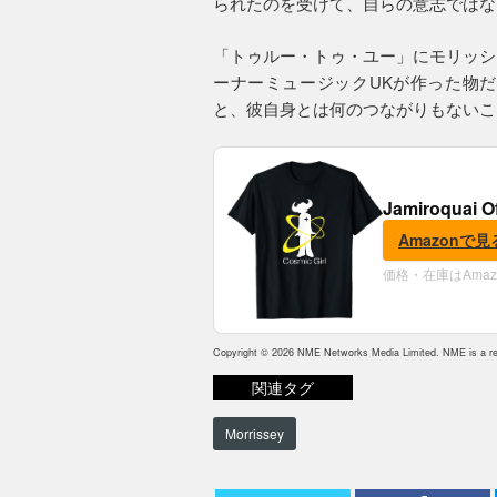
られたのを受けて、自らの意志ではな
「トゥルー・トゥ・ユー」にモリッシ
ーナーミュージックUKが作った物
と、彼自身とは何のつながりもないこ
Jamiroquai O
Amazonで見
価格・在庫はAma
Copyright © 2026 NME Networks Media Limited. NME is a reg
関連タグ
Morrissey