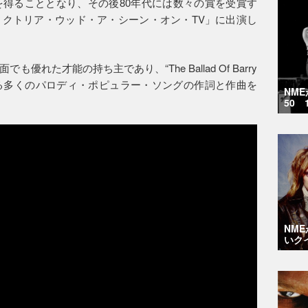
得ることとなり、その後80年代には数々の賞を受賞す
クトリア・ウッド・ア・シーン・オン・TV」に出演し
れた才能の持ち主であり、“The Ballad Of Barry
)”をはじめとする多くのパロディ・ポピュラー・ソングの作詞と作曲を
NM
50 
NM
いク