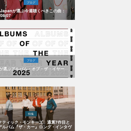
ブログ
E Japanが選ぶ今週聴くべきこの曲：
/08/07
ブログ
Eが選ぶアルバム・オブ・ザ・イヤー
特集
クティック・モンキーズ、通算7作目と
アルバム『ザ・カー』ロング・インタヴ