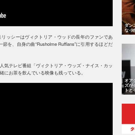
ダン
なっ
モリッシーはヴィクトリア・ウッドの長年のファンであ
節を、自身の曲“Rusholme Ruffians”に引用するほどだ
人気テレビ番組「ヴィクトリア・ウッズ・ナイス・カッ
緒にお茶を飲んでいる映像も残っている。
オア
ズが
トと