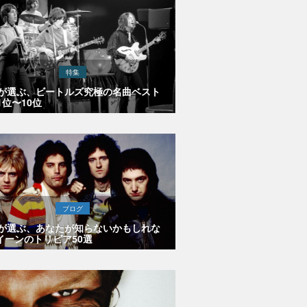
特集
Eが選ぶ、ビートルズ究極の名曲ベスト
1位〜10位
ブログ
Eが選ぶ、あなたが知らないかもしれな
イーンのトリビア50選