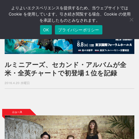
よりよいエクスペリエンスを提供するため、当ウェブサイトでは
T
o
Cookie を使用しています。引き続き閲覧する場合、Cookie の使用
g
を承諾したものとみなされます。
g
OK
プライバシーポリシー
l
e
n
a
v
i
ルミニアーズ、セカンド・アルバムが全
g
米・全英チャートで初登場１位を記録
a
t
2016.4.20 水曜日
i
o
n