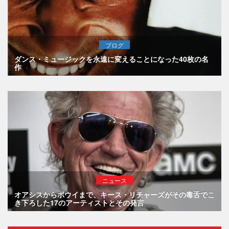
ブログ
ダンス・ミュージックを永遠に変えることになった40枚の名
作
ニュース
オアシスからボウイまで、キース・リチャーズがその毒舌でこ
き下ろした17のアーティストとその発言