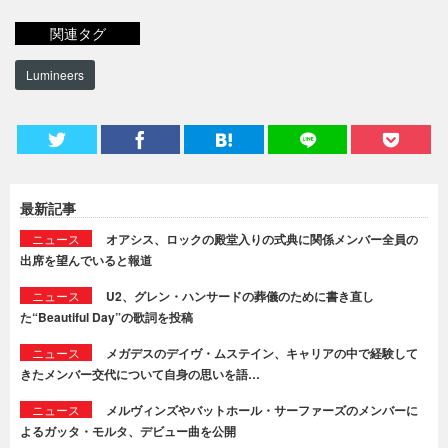
関連タグ
Lumineers
最新記事
ニュース
オアシス、ロックの殿堂入りの式典に関係メンバー全員の
出席を望んでいると報道
ニュース
U2、グレン・ハンサードの葬儀のために書き直し
た“Beautiful Day”の歌詞を投稿
ニュース
メガデスのデイヴ・ムステイン、キャリアの中で経験して
きたメンバー交代について自身の思いを語…
ニュース
メルヴィンズやバットホール・サーファーズのメンバーに
よるガッタ・モルタ、デビュー曲を公開