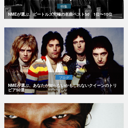
特集
NMEが選ぶ、ビートルズ究極の名曲ベスト50 1位〜10位
ブログ
NMEが選ぶ、あなたが知らないかもしれないクイーンのトリ
ビア50選