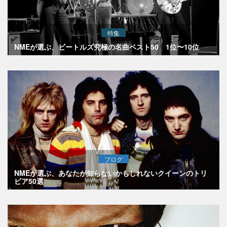
特集
NMEが選ぶ、ビートルズ究極の名曲ベスト50 1位〜10位
ブログ
NMEが選ぶ、あなたが知らないかもしれないクイーンのトリ
ビア50選