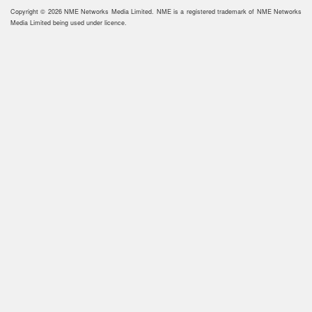
Copyright © 2026 NME Networks Media Limited. NME is a registered trademark of NME Networks
Media Limited being used under licence.