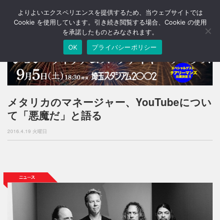
よりよいエクスペリエンスを提供するため、当ウェブサイトでは
T
o
Cookie を使用しています。引き続き閲覧する場合、Cookie の使用
g
を承諾したものとみなされます。
g
OK
プライバシーポリシー
l
e
n
a
v
i
メタリカのマネージャー、YouTubeについ
g
て「悪魔だ」と語る
a
t
2016.4.19 火曜日
i
o
n