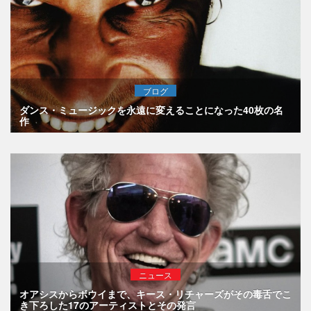
ブログ
ダンス・ミュージックを永遠に変えることになった40枚の名
作
ニュース
オアシスからボウイまで、キース・リチャーズがその毒舌でこ
き下ろした17のアーティストとその発言