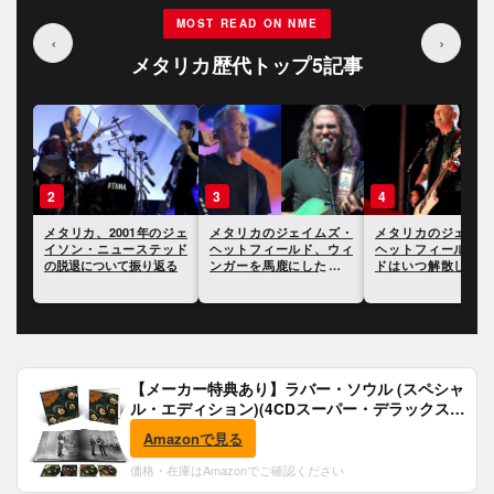
MOST READ ON NME
‹
›
メタリカ歴代トップ5記事
3
4
5
カ、2001年のジェ
メタリカのジェイムズ・
メタリカのジェイムズ・
メタ
ン・ニューステッド
ヘットフィールド、ウィ
ヘットフィールド、バン
リッ
退について振り返る
ンガーを馬鹿にしたこと
ドはいつ解散してもおか
てい
を謝罪したことが明らか
しくないと語る
る
に
【メーカー特典あり】ラバー・ソウル (スペシャ
ル・エディション)(4CDスーパー・デラックス)
(完全生産限定盤)(SHM-CD)(特典:B2ポスター付)
Amazonで見る
価格・在庫はAmazonでご確認ください