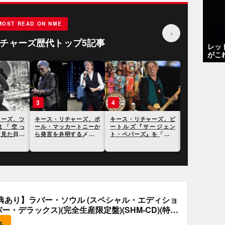
MOST READ ON NME
›
チャーズ歴代トップ5記事
レッ
がこ
3
4
5
ャーズ、ツ
キース・リチャーズ、ポ
キース・リチャーズ、ビ
ローリング・
は「空っ
ール・マッカートニーか
ートルズ『サージェン
のキース・リ
「見た目だ
ら発言を弁明するメッセ
ト・ペパーズ』を「駄作
テイラー・ス
ージが届いたことを明か
の寄せ集め」と語る
ついて語る
す
典あり】ラバー・ソウル (スペシャル・エディショ
パー・デラックス)(完全生産限定盤)(SHM-CD)(特
付)
る