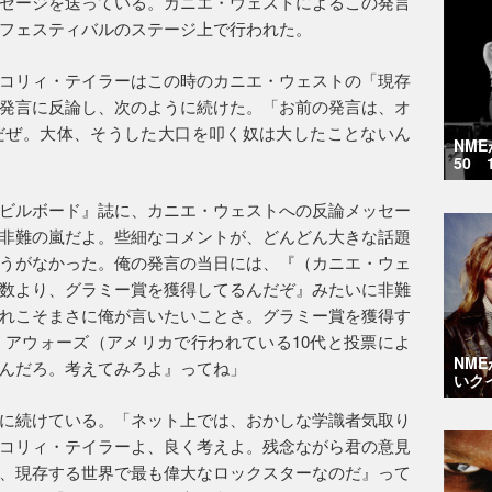
セージを送っている。カニエ・ウェストによるこの発言
フェスティバルのステージ上で行われた。
コリィ・テイラーはこの時のカニエ・ウェストの「現存
発言に反論し、次のように続けた。「お前の発言は、オ
だぜ。大体、そうした大口を叩く奴は大したことないん
NM
50 
ビルボード』誌に、カニエ・ウェストへの反論メッセー
非難の嵐だよ。些細なコメントが、どんどん大きな話題
うがなかった。俺の発言の当日には、『（カニエ・ウェ
数より、グラミー賞を獲得してるんだぞ』みたいに非難
れこそまさに俺が言いたいことさ。グラミー賞を獲得す
アウォーズ（アメリカで行われている10代と投票によ
NM
んだろ。考えてみろよ』ってね」
いク
に続けている。「ネット上では、おかしな学識者気取り
コリィ・テイラーよ、良く考えよ。残念ながら君の意見
、現存する世界で最も偉大なロックスターなのだ』って