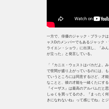
一方で、俳優のジャック・ブラックは
ャスDのメンバーでもあるジャック・
ライエン・ショウ」に出演し、「みん
が立った」と発言している。
「『カニエ・ウェストはバカだよ。み
で世間が盛り上がっているのには、も
ていうところには同意するけど、才能
なことと、彼の才能を一緒くたにする
『イーザス』は最高のアルバムだと思
しゅくを買ってるのさ。『まったく何
きになれないね』って感じでね」とジ