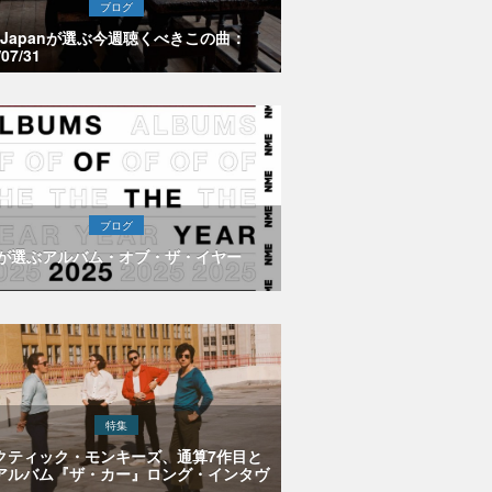
ブログ
E Japanが選ぶ今週聴くべきこの曲：
/07/31
ブログ
Eが選ぶアルバム・オブ・ザ・イヤー
特集
クティック・モンキーズ、通算7作目と
アルバム『ザ・カー』ロング・インタヴ