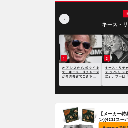
‹
キース・リ
1
2
オアシスからボウイま
キース・リチ
で、キース・リチャーズ
ェッペリン
がその毒舌でこき下ろし
ぽ」、フーは
た17のアーティストとそ
け」と批判
の発言
【メーカー特
ン)(4CDスー
典:B2ポスター
Amazonで見