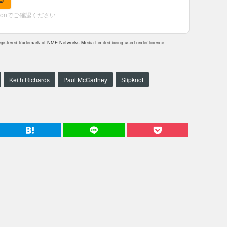
zonでご確認ください
istered trademark of NME Networks Media Limited being used under licence.
Keith Richards
Paul McCartney
Slipknot