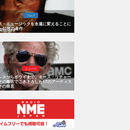
ブログ
ス・ミュージックを永遠に変えることに
た40枚の名作
ニュース
シスからボウイまで、キース・リチャー
その毒舌でこき下ろした17のアーティス
その発言