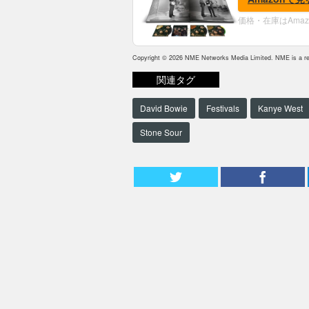
価格・在庫はAma
Copyright © 2026 NME Networks Media Limited. NME is a reg
関連タグ
David Bowie
Festivals
Kanye West
Stone Sour