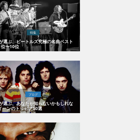
特集
Eが選ぶ、ビートルズ究極の名曲ベスト
1位〜10位
ブログ
Eが選ぶ、あなたが知らないかもしれな
イーンのトリビア50選