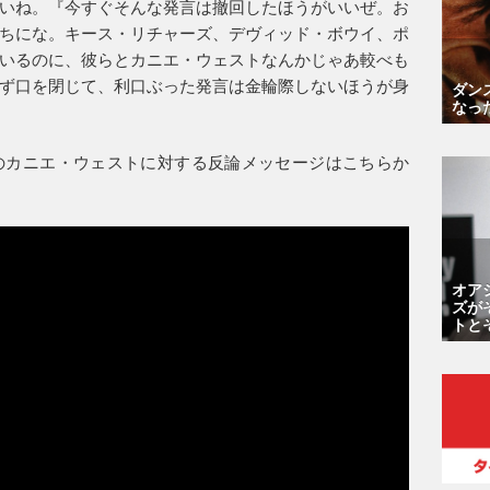
いね。『今すぐそんな発言は撤回したほうがいいぜ。お
ちにな。キース・リチャーズ、デヴィッド・ボウイ、ポ
いるのに、彼らとカニエ・ウェストなんかじゃあ較べも
ず口を閉じて、利口ぶった発言は金輪際しないほうが身
ダン
なっ
のカニエ・ウェストに対する反論メッセージはこちらか
オア
ズが
トと