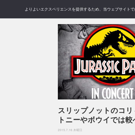
NEWS
REVIEWS
GAL
よりよいエクスペリエンスを提供するため、当ウェブサイトでは 
スリップノットのコリ
トニーやボウイでは較
2015.7.16 木曜日