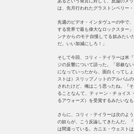
あるという発言に対して、反論のメッ
は、先月行われたグラストンベリー・
先週のビデオ・インタヴューの中で、
する世界で最も偉大なロックスター」
ンナからのモテ自慢してる奴みたい
だ。いい加減にしろ！」
そして今回、コリィ・テイラーは米『
ジの反響について語った。「容赦ない
になっていったから、面白くってしょ
ストは）スリップノットのアルバムの
されたけど、俺はこう思ったね。『そ
ることなんて、ティーン・チョイス・
るアウォーズ）を受賞するみたいなも
さらに、コリィ・テイラーは次のよう
の奴らが、こう反論してきたんだ。『
は間違っている。カニエ・ウェストは