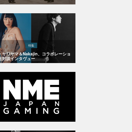
特集
・サワヤマ＆Nakajin、コラボレーショ
念対談インタヴュー