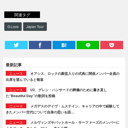
関連タグ
G.Love
Japan Tour
最新記事
ニュース
オアシス、ロックの殿堂入りの式典に関係メンバー全員の
出席を望んでいると報道
ニュース
U2、グレン・ハンサードの葬儀のために書き直し
た“Beautiful Day”の歌詞を投稿
ニュース
メガデスのデイヴ・ムステイン、キャリアの中で経験して
きたメンバー交代について自身の思いを語…
ニュース
メルヴィンズやバットホール・サーファーズのメンバーに