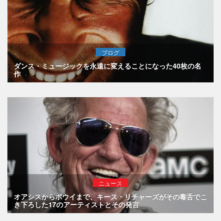
ブログ
ダンス・ミュージックを永遠に変えることになった40枚の名
作
ニュース
オアシスからボウイまで、キース・リチャーズがその毒舌でこ
き下ろした17のアーティストとその発言