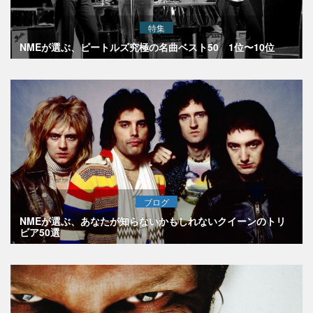
特集
NMEが選ぶ、ビートルズ究極の名曲ベスト50 1位〜10位
ブログ
NMEが選ぶ、あなたが知らないかもしれないクイーンのトリ
ビア50選