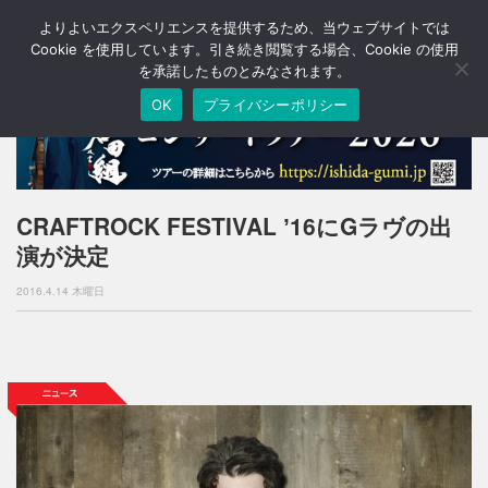
よりよいエクスペリエンスを提供するため、当ウェブサイトでは
T
o
Cookie を使用しています。引き続き閲覧する場合、Cookie の使用
g
を承諾したものとみなされます。
g
OK
プライバシーポリシー
l
e
n
a
v
i
CRAFTROCK FESTIVAL ʼ16にGラヴの出
g
演が決定
a
t
2016.4.14 木曜日
i
o
n