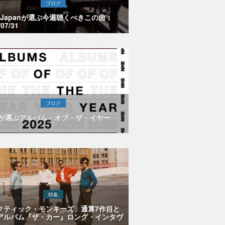
ブログ
E Japanが選ぶ今週聴くべきこの曲：
/07/31
ブログ
Eが選ぶアルバム・オブ・ザ・イヤー
特集
クティック・モンキーズ、通算7作目と
アルバム『ザ・カー』ロング・インタヴ