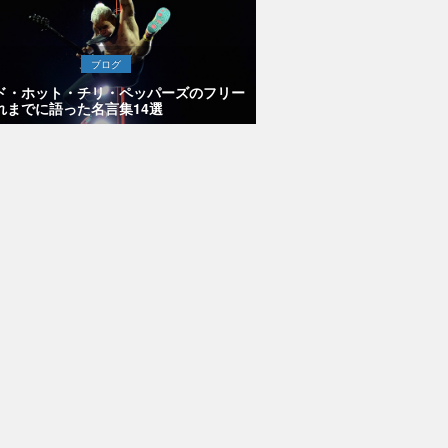
ブログ
ド・ホット・チリ・ペッパーズのフリー
れまでに語った名言集14選