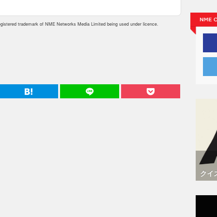
istered trademark of NME Networks Media Limited being used under licence.
クイ