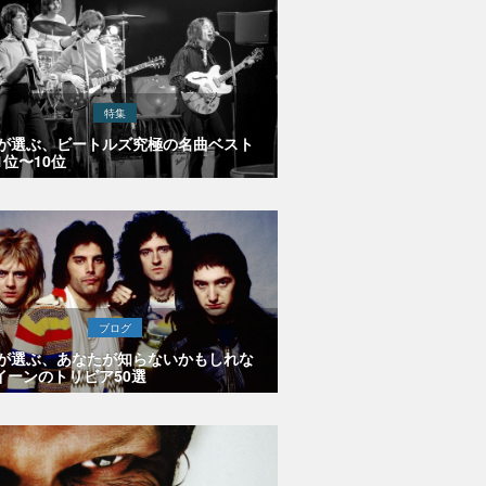
特集
Eが選ぶ、ビートルズ究極の名曲ベスト
1位〜10位
ブログ
Eが選ぶ、あなたが知らないかもしれな
イーンのトリビア50選