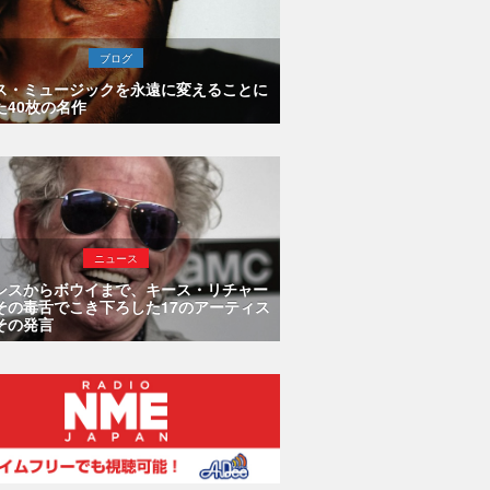
ブログ
ス・ミュージックを永遠に変えることに
た40枚の名作
ニュース
シスからボウイまで、キース・リチャー
その毒舌でこき下ろした17のアーティス
その発言