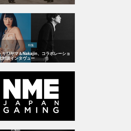
特集
・サワヤマ＆Nakajin、コラボレーショ
念対談インタヴュー