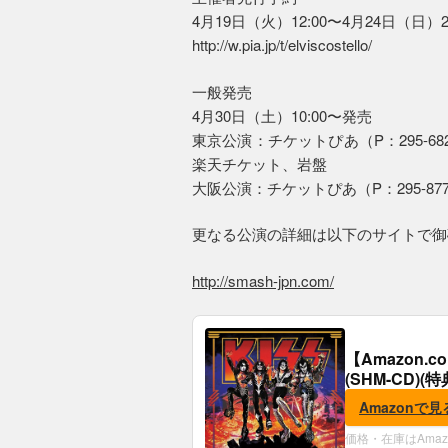
4月19日（火）12:00〜4月24日（日）
http://w.pia.jp/t/elviscostello/
一般発売
4月30日（土）10:00〜発売
東京公演：チケットぴあ（P：295-682）、
楽天チケット、岩盤
大阪公演：チケットぴあ（P：295-877）、
更なる公演の詳細は以下のサイトで御
http://smash-jpn.com/
【Amazon.
(SHM-CD)
Amazonで見
価格・在庫はAma