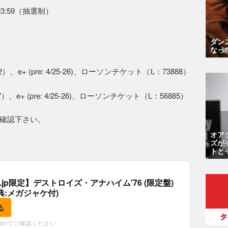
23:59（抽選制）
ダン
なっ
e+ (pre: 4/25-26)、ローソンチケット（L：73888）
e+ (pre: 4/25-26)、ローソンチケット（L：56885）
確認下さい。
オア
ズが
トと
co.jp限定】デストロイズ・アナハイム'76 (限定盤)
(特典:メガジャケ付)
る
zonでご確認ください